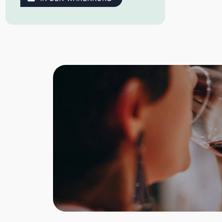
Der Castello Banfi Brunello di
Montalcino
2016 von Banfi leuchtet mit einem
starken Rubinrot. Aromen von reifen
Kirschen, Heidelbeeren als auch
Pflaumen feuern im Bouquet. Am
Gaumen werden dazu Nuancen von
Lorbeer, Minze sowie eine würzige
Mineralik gepaart.
Farbe: starkes Rubinrot
Geruch: reife Kirschen, Heidelbeere,
Pflaume
Geschmack: freundlich, Lorbeer,
Minze, würzige Mineralik
James Suckling: 94 Punkte