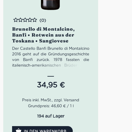
(0)
Bewertet
Brunello di Montalcino,
Banfi • Rotwein aus der
Toskana • Sangiovese
Der Castello Banfi Brunello di Montalcino
2016 geht auf die Gründungsgeschichte
von Banfi zurück. 1978 fassten die
italienisch-amerikanischen Brüder John
und Harry Mariani den Entschluss, ihr
gemeinsames Weingut zu gründen. Die
beiden Brüder hatten von Beginn an die
34,95
€
Vorstellung eines hochmodernen
Weinguts. Der renommierte Önologe
Enzio Rivella half den Brüdern das
optimale Stück Land zu finden. Der
Grundpreis: 46,60 € / 1 l
Boden war nährstoffreich und das
Mikroklima günstig. Seit der Einweihung
194 auf Lager
1984 ist Banfi fest mit der Region
verbunden.
IN DEN WARENKORB