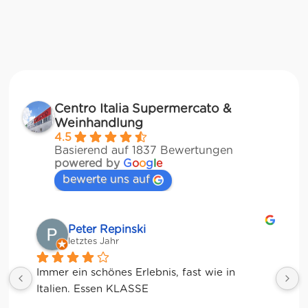
Centro Italia Supermercato &
Weinhandlung
4.5
Basierend auf 1837 Bewertungen
powered by
G
o
o
g
l
e
bewerte uns auf
Matze
letztes Jahr