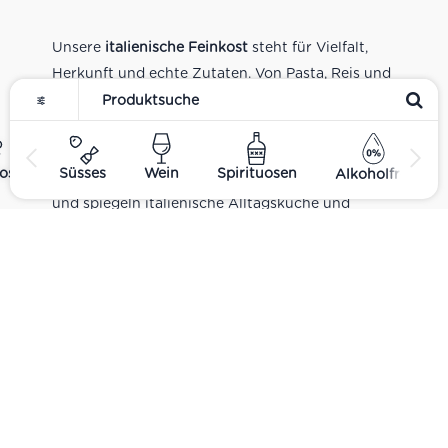
Unsere
italienische Feinkost
steht für Vielfalt,
Herkunft und echte Zutaten. Von Pasta, Reis und
Tomatensaucen über Olivenöl, Antipasti und
Pesto bis zu Balsamico und Spezialitäten aus
verschiedenen Regionen Italiens. Alle Produkte
ost
Süsses
Wein
Spirituosen
Alkoholfrei
sind Teil unseres realen Supermarkt-Sortiments
und spiegeln italienische Alltagsküche und
Tradition wider. Italienische Feinkost online
kaufen.
Catering