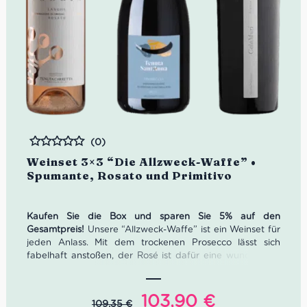
(0)
Bewertet
Weinset 3×3 “Die Allzweck-Waffe” •
Spumante, Rosato und Primitivo
Kaufen Sie die Box und sparen Sie 5% auf den
Gesamtpreis!
Unsere “Allzweck-Waffe” ist ein Weinset für
jeden Anlass. Mit dem trockenen Prosecco lässt sich
fabelhaft anstoßen, der Rosé ist dafür eine wunderbare
Begleitung zu Fisch oder zum Picknick im Park. Zum
Abendessen oder auf dem Sofa lümmeln, eignet sich der
Primitivo sehr gut. Ob man nun selbst eine Dinnerparty
Ursprünglicher
Aktueller
103,90
€
109,35
€