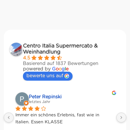
Centro Italia Supermercato &
Weinhandlung
4.5
Basierend auf 1837 Bewertungen
powered by
G
o
o
g
l
e
bewerte uns auf
Matze
letztes Jahr