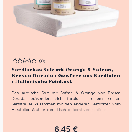
(0)
Bewertet
Sardisches Salz mit Orange & Safran,
Bresca Dorada • Gewürze aus Sardinien
• Italienische Feinkost
Das sardische Salz mit Safran & Orange von Bresca
Dorada präsentiert sich farbig in einem kleinen
Salzstreuer. Zusammen mit den anderen Salzsorten vom
Hersteller lässt er den Tisch dekorativer schöner wirken
und rundet einen schönen Grillabend mit Freunden ab.
Das sardische Salz wird auf der wunderschönen
Urlaubsinsel Sardinien kreiert.
6,45
€