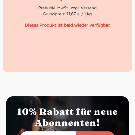
Der am Fuße des Berges Liuru in einem von Wildbächen
durchzogenen Tal im Süd-Westen Sardiniens gelegene
Betrieb Bresca Dorada hat sich ausserdem darauf
Grundpreis: 71,67 € / 1 kg
fokussiert, die intensiven, typischen Düfte der
Mittelmeerinsel in verschiedenen Likören einzufangen,
Dieses Produkt ist bald wieder verfügbar
die ebenso köstlich wie naturrein sind. Kaktusfeige,
Quitte, wilder Fenchel, Eukalyptus und Rosmarin
entwickeln in den Kreationen von Bresca Dorada ihren
ganz besonderen Geschmack – ganz zu schweigen von
den Zitronen, Mandarinen und Orangen, die in der
Gegend um Muravera in hervorragender Qualität
angebaut werden.
10% Rabatt für neue
Abonnenten!