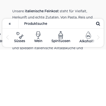
Unsere
italienische Feinkost
steht für Vielfalt,
Herkunft und echte Zutaten. Von Pasta, Reis und
Tomatensaucen über Olivenöl, Antipasti und
Pesto bis zu Balsamico und Spezialitäten aus
verschiedenen Regionen Italiens. Alle Produkte
ost
Süsses
Wein
Spirituosen
Alkoholfrei
sind Teil unseres realen Supermarkt-Sortiments
und spiegeln italienische Alltagsküche und
Tradition wider. Italienische Feinkost online
kaufen.
Catering