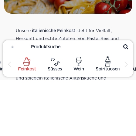
Unsere
italienische Feinkost
steht für Vielfalt,
Herkunft und echte Zutaten. Von Pasta, Reis und
Filter
Tomatensaucen über Olivenöl, Antipasti und
Pesto bis zu Balsamico und Spezialitäten aus
verschiedenen Regionen Italiens. Alle Produkte
ing
Feinkost
Süsses
Wein
Spirituosen
Al
sind Teil unseres realen Supermarkt-Sortiments
und spiegeln italienische Alltagsküche und
Tradition wider. Italienische Feinkost online
kaufen.