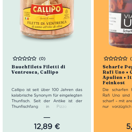
(0)
Bewertet
Bewertet
Bauchfilets Filetti di
Scharfe Pep
Ventresca, Callipo
Rafi Uno •
Apulien • I
Feinkost
Callipo ist seit über 100 Jahren das
Die scharfen 
kalabrische Synonym für eingelegten
Rafi Uno sind 
Thunfisch. Seit der Antike ist der
scharf – mit an
Thunfischfang in Pizzo eine
nur vorzügli
essentielle Tradition. 1913 gründete
kannst sie al
Giacinto Callipo das gleichnamige
Würze für Salat
Unternehmen. Da er zu den ersten
erste Hauptgän
12,89
€
5
gehörten, der den Thunfisch auch
Fischspeisen b