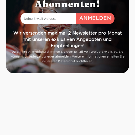
Abonnenten!
Wir versenden maximal 2 Newsletter pro Monat
mit unseren exklusiven Angeboten und
Empfehlungen!
Durch Ihre Anmeldung stimmen Sie dem Erhalt von Werbe-E-Mails zu. Sie
können sich jederzeit wieder abmelden. Weitere Informationen erhalten Sie
in unseren
Datenschutzrichtlinien
.