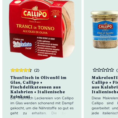
(2)
Bewertet
Bewertet
Thunfisch in Olivenöl im
Makrelenfil
mit
4.50
Glas, Callipo •
Callipo • F
von 5
Fischdelikatessen aus
aus Kalabri
Kalabrien • Italienische
Italienisch
Feinkost
Die Thunfisch Leckereien von Callipo
Diese Makrelenf
im Glas werden schonend mit Dampf
Callipo sind
gekocht, um die Nährstoffe so gut es
gearbeitet un
geht zu erhalten. Die besten
jede italieni