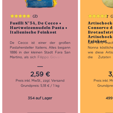
(2)
(
Bewertet
Bewertet
Fusilli N°34, De Cecco •
Artischock
mit
5.00
von
mit
4.50
Hartweizennudeln Pasta •
Conserve d
5
von 5
Italienische Feinkost
Brotaufstr
Artischocke
Feinkost
De Cecco ist einer der großen
Seit 1973 mac
Pastahersteller Italiens. Alles begann
Nonna köstlich
1886 in der kleinen Stadt Fara San
wie diese Arti
Martino, als sich Filippo Giovanni De
die Zutaten
Cecco anschickte, aus dem
Qualität haben
erstklassigen Mehl der
angebaut. Di
familieneigenen Mühle Pasta
Romagna sind
2,59
€
3
herzustellen. An der grundlegenden
dafür, dass m
Art der Herstellung hat sich bis heute
Schlaraffenland
Grundpreis: 5,18 € / 1 kg
Grundprei
nicht viel verändert. Mit langsamer
Trocknung und Bronzepressung
Diese Crema di 
macht De Cecco fabelhafte Pasta
Creme aus herr
354 auf Lager
499
wie diese Fusilli.
verfeinert 
Kräutern. We
Die Fusilli alla Crema di Limone e
nach Artischoc