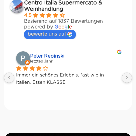
Centro Italia Supermercato &
Weinhandlung
4.5
Basierend auf 1837 Bewertungen
powered by
G
o
o
g
l
e
bewerte uns auf
Matze
letztes Jahr