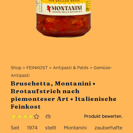
Shop
>
FEINKOST
>
Antipasti & Patés
>
Gemüse-
Antipasti
Bruschetta, Montanini •
Brotaufstrich nach
piemonteser Art • Italienische
Feinkost
1
Bewertet
1
Seit 1974 stellt Montanini zauberhafte
mit
4.00