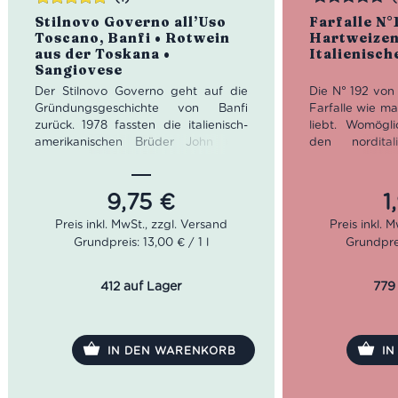
Bewertet
Bewertet
Stilnovo Governo all’Uso
Farfalle N°1
mit
5.00
von
Toscano, Banfi • Rotwein
Hartweizen
5
aus der Toskana •
Italienisch
Sangiovese
Der Stilnovo Governo geht auf die
Die N° 192 von 
Gründungsgeschichte von Banfi
Farfalle wie ma
zurück. 1978 fassten die italienisch-
liebt. Womögl
amerikanischen Brüder John und
den nordital
Harry Mariani den Entschluss, ihr
Emilia – Rom
gemeinsames Weingut zu gründen.
Zusammen mit 
Die beiden Brüder hatten von
mit Lachs un
9,75
€
1
Beginn an die Vorstellung eines
Farfalle von 
hochmodernen Weinguts. Der
bereiten.
Grundpreis: 13,00 € / 1 l
Grundprei
renommierte Önologe Enzio Rivella
half den Brüdern das optimale Stück
Kochzeit: 
Land zu finden. Der Boden war
412 auf Lager
779
nährstoffreich und das Mikroklima
günstig. Seit der Einweihung 1984 ist
Banfi fest mit der Region verbunden.
IN DEN WARENKORB
I
Der Stilnovo Governo von Banfi legt
sich mit dunklem Rubinrot mit
schwarzviolett schimmernden