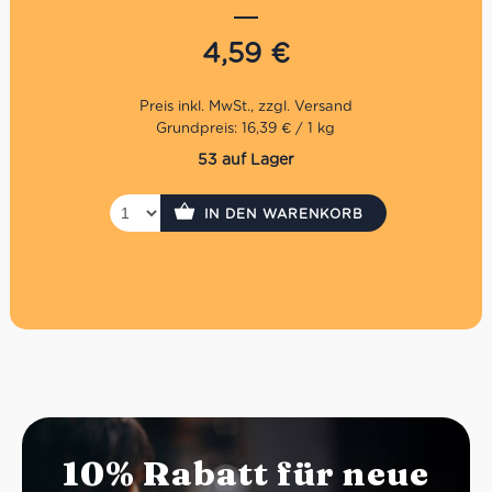
italienischen, regionalen Tradition spezialisiert. Sehr
wichtig dabei ist die Aufrechterhaltung von den
natürlichen Geschmäckern durch die Auswahl von
4,59
€
hochqualitativen Rohstoffen sowie durch den Verzicht
von Konservierungsstoffen und Farbstoffen. Seit fast 50
Jahren ist die Montanini Sas nun schon am Werke, heute
sogar in der dritten Generation.
Grundpreis: 16,39 € / 1 kg
53 auf Lager
IN DEN WARENKORB
10% Rabatt für neue