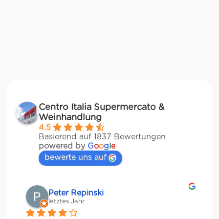
Centro Italia Supermercato &
Weinhandlung
4.5
Basierend auf 1837 Bewertungen
powered by
G
o
o
g
l
e
bewerte uns auf
Matze
letztes Jahr