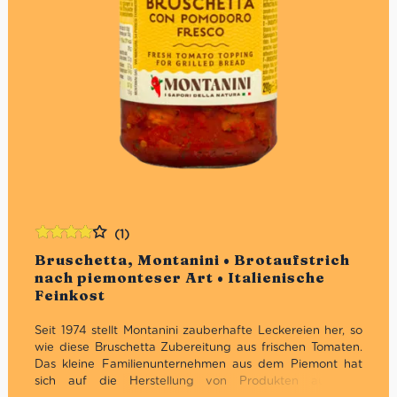
Mozzarella Caprese also für zwei Personen, erhälst Du
eine Schale mit Mozzarella Caprese für beide Personen.
Wir servieren den Salat der Einfachheit halber auf
Einweg-Aluminium-Platten. Solltest Du anderes Geschirr
wünschen, so teile uns dies bitte vorab mit. Bitte beachte
auch, dass d
ie Zusammenstellung je nach saisonaler
Verfügbarkeit variieren und vom Foto leicht abweichen
kann.
(1)
Bewertet
Bruschetta, Montanini • Brotaufstrich
mit
4.00
nach piemonteser Art • Italienische
von 5
Feinkost
Seit 1974 stellt Montanini zauberhafte Leckereien her, so
wie diese Bruschetta Zubereitung aus frischen Tomaten.
Das kleine Familienunternehmen aus dem Piemont hat
sich auf die Herstellung von Produkten aus der