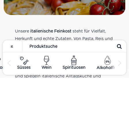
Unsere
italienische Feinkost
steht für Vielfalt,
Herkunft und echte Zutaten. Von Pasta, Reis und
Tomatensaucen über Olivenöl, Antipasti und
Pesto bis zu Balsamico und Spezialitäten aus
verschiedenen Regionen Italiens. Alle Produkte
ost
Süsses
Wein
Spirituosen
Alkoholfrei
sind Teil unseres realen Supermarkt-Sortiments
und spiegeln italienische Alltagsküche und
Tradition wider. Italienische Feinkost online
kaufen.