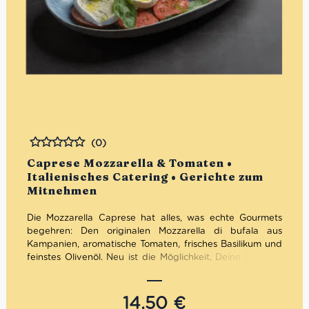
(0)
Bewertet
Caprese Mozzarella & Tomaten •
Italienisches Catering • Gerichte zum
Mitnehmen
Die Mozzarella Caprese hat alles, was echte Gourmets
begehren: Den originalen Mozzarella di bufala aus
Kampanien, aromatische Tomaten, frisches Basilikum und
feinstes Olivenöl. Neu ist die Möglichkeit, Deine Caprese
ganz einfach nach dem “Click & Collect” Prinzip online zu
bestellen.
14,50
€