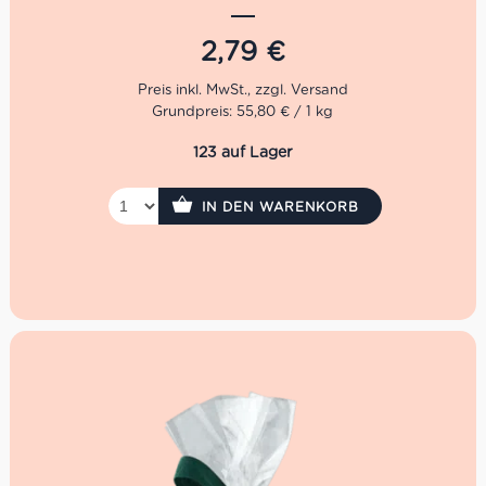
Gewürzmischung Vinaigrette erfreut sich größter
Beliebtheit.
2,79
€
Nun in dritter Generation geführt, steht der Auswahl von
hochwertigen sowie natürlichen Zutaten im Vordergrund.
Grundpreis: 55,80 € / 1 kg
Denn nur mit dem Auge für erstklassige Qualität kann
der hohe Anspruch über eine so lange Zeitspanne erfüllt
123 auf Lager
werden. Dafür setzt man bei Marabotto ganz bewusst
den Schwerpunkt auf die Tradition der regionalen Küche
von Piemont und Ligurien.
IN DEN WARENKORB