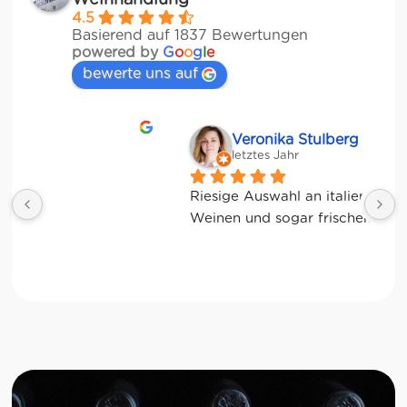
4.5
Basierend auf 1837 Bewertungen
powered by
G
o
o
g
l
e
bewerte uns auf
Veronika Stulberg
letztes Jahr
Riesige Auswahl an italienischen Produkten, 
Weinen und sogar frischem Gemüse!