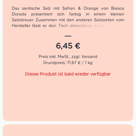
Das sardische Salz mit Safran & Orange von Bresca
Dorada präsentiert sich farbig in einem kleinen
Salzstreuer. Zusammen mit den anderen Salzsorten vom
Hersteller lässt er den Tisch dekorativer schöner wirken
und rundet einen schönen Grillabend mit Freunden ab.
Das sardische Salz wird auf der wunderschönen
Urlaubsinsel Sardinien kreiert.
6,45
€
Der am Fuße des Berges Liuru in einem von Wildbächen
durchzogenen Tal im Süd-Westen Sardiniens gelegene
Betrieb Bresca Dorada hat sich ausserdem darauf
Grundpreis: 71,67 € / 1 kg
fokussiert, die intensiven, typischen Düfte der
Mittelmeerinsel in verschiedenen Likören einzufangen,
Dieses Produkt ist bald wieder verfügbar
die ebenso köstlich wie naturrein sind. Kaktusfeige,
Quitte, wilder Fenchel, Eukalyptus und Rosmarin
entwickeln in den Kreationen von Bresca Dorada ihren
ganz besonderen Geschmack – ganz zu schweigen von
den Zitronen, Mandarinen und Orangen, die in der
Gegend um Muravera in hervorragender Qualität
angebaut werden.