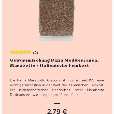
(2)
Bewertet
Gewürzmischung Pizza Mediterranea,
mit
5.00
von
Marabotto • Italienische Feinkost
5
Die Firma Marabotto Giacomo & Figli ist seit 1951 eine
wichtige Institution in der Welt der italienischen Feinkost.
Mit leidenschaftlicher Handarbeit stellt Marabotto
Delikatessen wie eingelegte Pilze, Pesto, Pasta, Sugo
sowie feine italienische Gewürze her. Insbesondere die
Gewürzmischung Pizza Mediterranea erfreut sich größter
Beliebtheit.
2,79
€