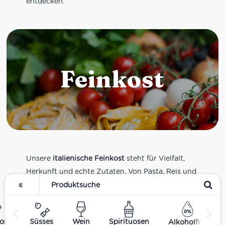
entdecken.
Feinkost
Unsere
italienische Feinkost
steht für Vielfalt,
Herkunft und echte Zutaten. Von Pasta, Reis und
Tomatensaucen über Olivenöl, Antipasti und
Pesto bis zu Balsamico und Spezialitäten aus
verschiedenen Regionen Italiens. Alle Produkte
ost
Süsses
Wein
Spirituosen
Alkoholfrei
sind Teil unseres realen Supermarkt-Sortiments