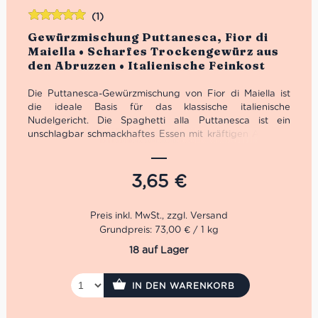
(1)
Bewertet
Gewürzmischung Puttanesca, Fior di
mit
5.00
von
Maiella • Scharfes Trockengewürz aus
5
den Abruzzen • Italienische Feinkost
Die Puttanesca-Gewürzmischung von Fior di Maiella ist
die ideale Basis für das klassische italienische
Nudelgericht. Die Spaghetti alla Puttanesca ist ein
unschlagbar schmackhaftes Essen mit kräftigen Aromen,
das auch perfekt ist für spontan eingeladene Gäste ist.
3,65
€
Grundpreis: 73,00 € / 1 kg
18 auf Lager
IN DEN WARENKORB