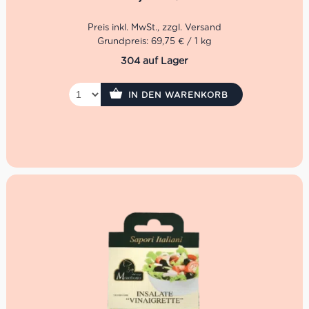
Nun in dritter Generation geführt, steht der Auswahl von
hochwertigen sowie natürlichen Zutaten im Vordergrund.
Denn nur mit dem Auge für erstklassige Qualität kann
Grundpreis: 69,75 € / 1 kg
der hohe Anspruch über eine so lange Zeitspanne erfüllt
304 auf Lager
werden. Dafür setzt man bei Marabotto ganz bewusst
den Schwerpunkt auf die Tradition der regionalen Küche
von Piemont und Ligurien.
IN DEN WARENKORB