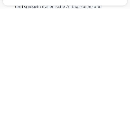
und spiegeln italienische Alltagsküche und
Tradition wider. Italienische Feinkost online
kaufen.
Catering
Das
italienische Catering
von Centro Italia
verbindet frische Zubereitung mit originalen
Zutaten. Von Panini und Antipasti über Käse-