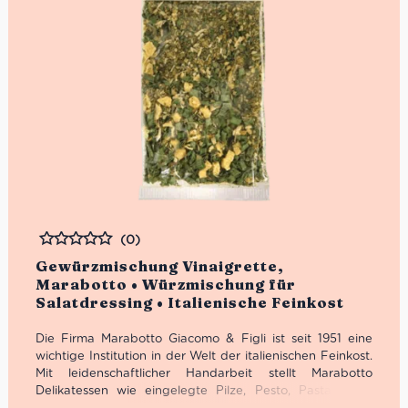
(0)
Bewertet
Gewürzmischung Vinaigrette,
Marabotto • Würzmischung für
Salatdressing • Italienische Feinkost
Die Firma Marabotto Giacomo & Figli ist seit 1951 eine
wichtige Institution in der Welt der italienischen Feinkost.
Mit leidenschaftlicher Handarbeit stellt Marabotto
Delikatessen wie eingelegte Pilze, Pesto, Pasta, Sugo
sowie feine italienische Gewürze her. Insbesondere die