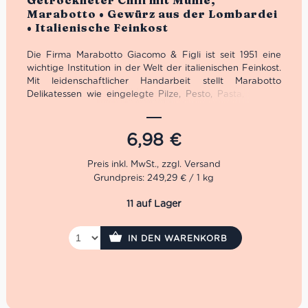
Getrockneter Chili mit Mühle,
Marabotto • Gewürz aus der Lombardei
• Italienische Feinkost
Die Firma Marabotto Giacomo & Figli ist seit 1951 eine
wichtige Institution in der Welt der italienischen Feinkost.
Mit leidenschaftlicher Handarbeit stellt Marabotto
Delikatessen wie eingelegte Pilze, Pesto, Pasta, Saucen
und natürlich feine italienische Gewürze her.
Insbesondere dieser getrocknete Chili mit Mühle erfreut
sich von größter Beliebtheit. Nun in dritter Generation
6,98
€
geführt, steht die Auswahl von hochwertigen sowie
natürlichen Zutaten im Vordergrund des Unternehmens.
Denn nur mit dem Auge für erstklassige Qualität kann
Grundpreis: 249,29 € / 1 kg
der hohe Anspruch über eine so lange Zeitspanne erfüllt
werden. Dafür setzt man bei Marabotto ganz bewusst
11 auf Lager
den Schwerpunkt auf die Tradition der regionalen Küche
von Piemont und Ligurien.
IN DEN WARENKORB