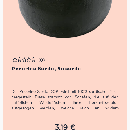
(0)
Bewertet
Pecorino Sardo, Su sardu
Der Pecorino Sardo DOP wird mit 100% sardischer Milch
hergestellt. Diese stammt von Schafen, die auf den
natürlichen Weideflächen ihrer Herkunftsregion
aufgezogen werden, welche reich an wildem
Baumbestand sind. Es handelt sich um eine der ältesten
Käsesorten Sardiniens, die in einem seit Jahrtausenden
verwendeten mehrstufigen Verfahren hergestellt wird.
3,19
€