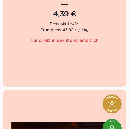
Salznote. Er ist ein ausgezeichneter Tafelkäse und
schmeckt hervorragend zu Weißbrot und frischem Salat
oder als Dessert-Käse mit etwas Feigensenf auf einer
4,39
€
Käseplatte
.
Grundpreis: 43,90 € / 1 kg