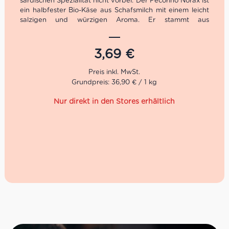
sardischen Spezialität nicht vorbei. Der Pecorino Norax ist
ein halbfester Bio-Käse aus Schafsmilch mit einem leicht
salzigen und würzigen Aroma. Er stammt aus
ökologischem Anbau und wird in verschiedenen
Reifestadien und Größen hergestellt. Du kannst ihn Dir in
unseren Centro Italia Stores frisch aufschneiden lassen
3,69
€
und direkt in unserer Trattoria verzehren.
Grundpreis: 36,90 € / 1 kg