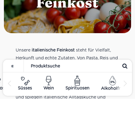
Feinkost
Unsere
italienische Feinkost
steht für Vielfalt,
Herkunft und echte Zutaten. Von Pasta, Reis und
Tomatensaucen über Olivenöl, Antipasti und
Pesto bis zu Balsamico und Spezialitäten aus
verschiedenen Regionen Italiens. Alle Produkte
ost
Süsses
Wein
Spirituosen
Alkoholfrei
sind Teil unseres realen Supermarkt-Sortiments
und spiegeln italienische Alltagsküche und
Tradition wider. Italienische Feinkost online
kaufen.