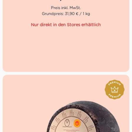
Der Pecorino Sardo ist bekannt für seine Rolle als Zutat in
vielen traditionellen Gerichten und auch für den „puren“
Genuss, etwa als Teil der Vorspeise, auf einer Käseplatte
Grundpreis: 31,90 € / 1 kg
nach dem Hauptgang oder einfach so zu einem Glas
Wein. Im Centro Italia kannst Du Dir diese italienische
Käse Spezialität frisch aufschneiden lassen.