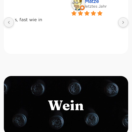
Matze
letztes Jahr
Wein