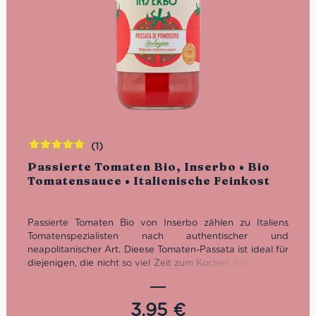
(1)
Bewertet
Passierte Tomaten Bio, Inserbo • Bio
mit
5.00
von
Tomatensauce • Italienische Feinkost
5
Passierte Tomaten Bio von Inserbo zählen zu Italiens
Tomatenspezialisten nach authentischer und
neapolitanischer Art. Dieese Tomaten-Passata ist ideal für
diejenigen, die nicht so viel Zeit zum Kochen haben, aber
auf den authentischen und frischen Tomaten-Geschmack
nicht verzichten wollen.
3,95
€
Passierte Tomaten Bio in der Glasflasche