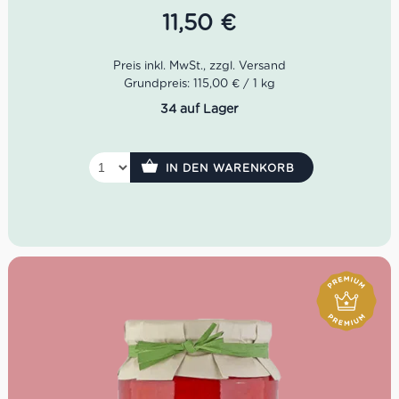
anderen Gewürzen. Da es sich um eine sehr
11,50
€
schmackhafte und salzige Soße handelt, empfiehlt es
sich, Colatura ohne Zugabe von Salz in das Kochwasser
oder zusätzliche Gewürze zu den Gerichten zu
verwenden.
Grundpreis: 115,00 € / 1 kg
34 auf Lager
IN DEN WARENKORB