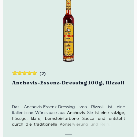
(2)
Bewertet
Anchovis-Essenz-Dressing 100g, Rizzoli
mit
5.00
von
5
Das Anchovis-Essenz-Dressing von Rizzoli ist eine
italienische Würzsauce aus
Anchovis.
Sie
ist eine salzige,
flüssige, klare, bernsteinfarbene Sauce und entsteht
durch die traditionelle Konservierung und Reifung des
Fisches. Das Dressing passt perfekt zu nativem Olivenöl,
Tomaten, Oliven, Kapern, Chili, Knoblauch, Oregano und