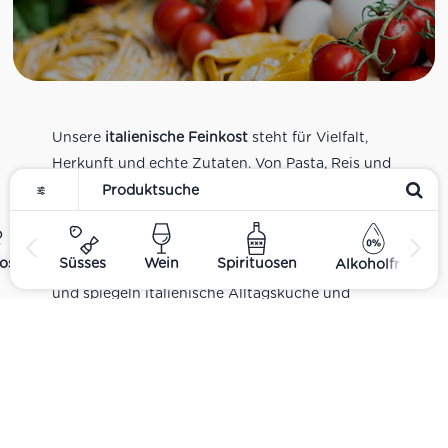
Unsere
italienische Feinkost
steht für Vielfalt,
Herkunft und echte Zutaten. Von Pasta, Reis und
Tomatensaucen über Olivenöl, Antipasti und
Pesto bis zu Balsamico und Spezialitäten aus
verschiedenen Regionen Italiens. Alle Produkte
ost
Süsses
Wein
Spirituosen
Alkoholfrei
sind Teil unseres realen Supermarkt-Sortiments
und spiegeln italienische Alltagsküche und
Tradition wider. Italienische Feinkost online
kaufen.