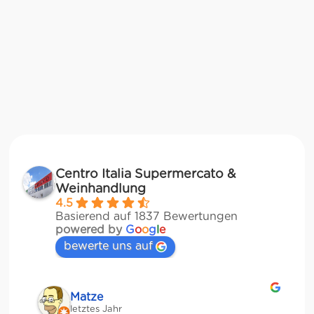
Centro Italia Supermercato &
Weinhandlung
4.5
Basierend auf 1837 Bewertungen
powered by
G
o
o
g
l
e
bewerte uns auf
Veronika Stulberg
letztes Jahr