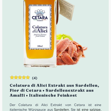
(4)
Bewertet
Colatura di Alici Extrakt aus Sardellen,
mit
5.00
von
Fior di Cetara • Sardellenextrakt aus
5
Amalfi • Italienische Feinkost
Der Colatura di Alici Extrakt von Cetara ist eine
italienische Würzsauce aus
Sardellen.
Sie
ist eine salzige,