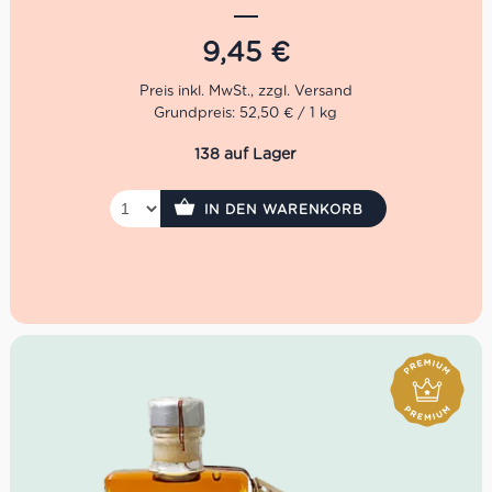
bekam auf Trüffel Messen die gebührende
Aufmerksamkeit. 2001 öffneten schließlich die Pforten
9,45
€
der Giuliano Tartufi Srl.
Die Trüffel Sauce von Giuliano Tartufi ist eine herrliche
Grundpreis: 52,50 € / 1 kg
Mischung aus Champignons, schwarzen Oliven sowie
Sommer Trüffel. Geschmacklich komplimentieren die drei
138 auf Lager
sich wunderbar. Das Trüffel Aroma entfaltet sich nicht
herb, sondern elegant mit dezenten Noten von
Steinpilzen.
IN DEN WARENKORB