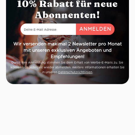
10% Rabatt für neue
Abonnenten!
Wir versenden maximal 2 Newsletter pro Monat
mit unseren exklusiven Angeboten und
Empfehlungen!
Durch Ihre Anmeldung stimmen Sie dem Erhalt von Werbe-E-Mails zu. Sie
können sich jederzeit wieder abmelden. Weitere Informationen erhalten Sie
in unseren
Datenschutzrichtlinien
.