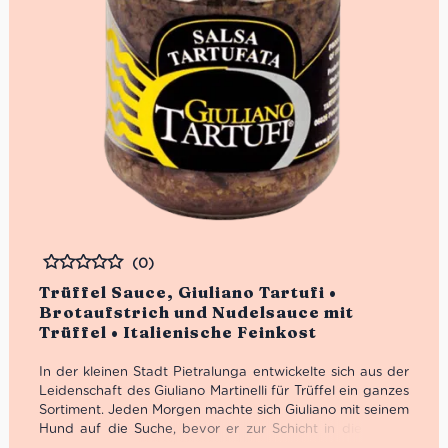
(0)
Bewertet
Trüffel Sauce, Giuliano Tartufi •
Brotaufstrich und Nudelsauce mit
Trüffel • Italienische Feinkost
In der kleinen Stadt Pietralunga entwickelte sich aus der
Leidenschaft des Giuliano Martinelli für Trüffel ein ganzes
Sortiment. Jeden Morgen machte sich Giuliano mit seinem
Hund auf die Suche, bevor er zur Schicht in die Fabrik
musste. 1991 machte er sich schließlich selbstständig und