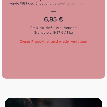
wurde 1983 gegründet und versorgt seitdem ganz Italien
und heute darüber hinaus mit authentischen Sugi nach
originaler Rezeptur und feinsten Tomatenkonserven wie
diese Pomodorini Piennolo Vesuvio. Die Tomaten
6,85
€
stammen aus den Anbaugebieten Agro Sarnese
Nocerino, Monti Lattari als auch von den Hängen des
Vesuvs.
Grundpreis: 19,57 € / 1 kg
Dieses Produkt ist bald wieder verfügbar
Nettogewicht: 550 g
Abtropfgewicht: 350 g