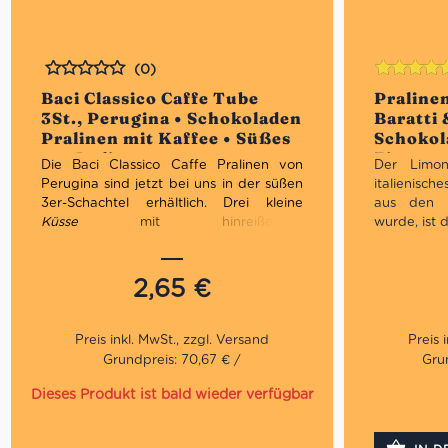
(0)
Bewertet
Bewertet
Baci Classico Caffe Tube
Praline
mit
5.00
vo
3St., Perugina • Schokoladen
Baratti 
5
Pralinen mit Kaffee • Süßes
Schokol
aus Italien
Zitronen
Die Baci Classico Caffe Pralinen von
Der Limonc
Italien
Perugina sind jetzt bei uns in der süßen
italienisc
3er-Schachtel erhältlich. Drei kleine
aus den A
Küsse
mit hinreißender
wurde, ist 
Schokoladenfüllung, Haselnussherz und
Pralinen v
Kaffeegeschmack sind das köstlichste
der weißen
Genussmittel, um den Liebsten sowie
aus Limonc
2,65
€
auch sich selbst ein kleines bisschen
wärmere Ja
kulinarische Romantik zu gönnen.
zogen die
und Edoar
eröffneten
Grundpreis: 70,67 € /
Grun
Dora Gross
Dank ihres 
Dieses Produkt ist bald wieder verfügbar
1875 ins 
eröffnete