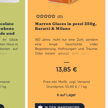
(0)
Bewertet
colato
Marron Glaces in pezzi 250g,
Bonbons
Baratti & Milano
ade und
 Süßes
e ihr Glück
160 Jahre, nicht nur eine Zahl, sondern
lten Haus in
eine lange Geschichte voller
tterien auf
Begeisterung, Hoffnungen und Träume.
egann 1979
Oder besser gesagt, eine Geschichte
di, erst als
von Menschen, denn die Geschichte
 in Modena
eines Unternehmens ist die Geschichte
 sich daraus
von Männern und Frauen der Region.
13,85
€
t Hersteller
Persönlichkeiten, die das Unternehmen
-Leckereien
im Laufe der Jahre mit aufgebaut und
 ebenso mit
geprägt haben. Und wenn es wahr ist,
enpralinen
dass uns unser Planet von unseren
 1 kg
Grundpreis: 55,40 € / 1 kg
Nachkommen geliehen wurde, sind wir
bei Baratti & Milano stolz darauf, so zu
6 auf Lager
arbeiten, dass wir denjenigen, die in
unsere Fußstapfen treten, eine noch
IN DEN WARENKORB