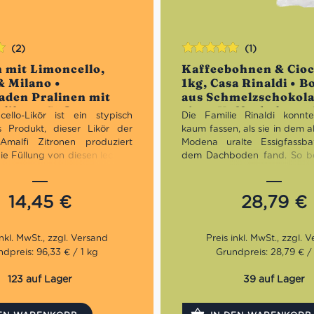
(2)
(1)
Bewertet
n mit Limoncello,
Kaffeebohnen & Cioc
n
mit
5.00
von
& Milano •
1kg, Casa Rinaldi • 
5
aden Pralinen mit
aus Schmelzschokol
likör • Süßes aus
einer Kaffeebohne •
ello-Likör ist ein stypisch
Die Familie Rinaldi konnt
aus Italien
hes Produkt, dieser Likör der
kaum fassen, als sie in dem a
malfi Zitronen produziert
Modena uralte Essigfassba
die Füllung von diesen leckere
dem Dachboden fand. So b
on Baratti & Milano. Aufgrund
die Geschichte der Casa Rinal
 Kuvertüre ist diese Praline
typische Acetaia, wie es
ello Geschmack auch für die
üblich ist. Später entwickelte
14,45
€
28,79
€
hreszeit sehr geeignet.. 1858
einer der wichtigsten Feinkos
 Herren Ferdinando Baratti
Italiens. Neben den Feinkost
do Milano nach Turin und
überzeugt das Unternehmen
 dort in der damaligen Via
disen leckeren Schokolad
dpreis: 96,33 € / 1 kg
Grundpreis: 28,79 € /
a 43 ihre erste Konditorei.
gefüllt mit Kaffeebohnen.
erfolgreichen Starts zogen sie
123 auf Lager
39 auf Lager
Stadtzentrum. In dem neu
n Kaufhaus
Galleria Subalpina