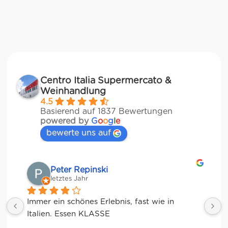
Centro Italia Supermercato &
Weinhandlung
4.5
Basierend auf 1837 Bewertungen
powered by
G
o
o
g
l
e
bewerte uns auf
Matze
letztes Jahr