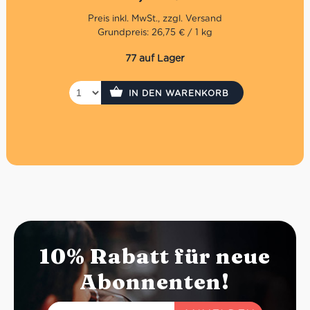
Die Geschichte des Unternehmens ist mit der Stadt
Rocchetta Tanaro im Herzen der Provinz Asti verbunden.
Und das Wort Grissini leitet sich sogar ausschließlich aus
Grundpreis: 26,75 € / 1 kg
dem piemontesischen ab. Wie dem auch sei, heute sind
vegane Grissini ital. senza strutto auf der ganzen Welt als
77 auf Lager
feines Gebäck bekannt.
IN DEN WARENKORB
10% Rabatt für neue
Abonnenten!