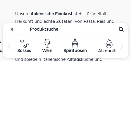
Unsere
italienische Feinkost
steht für Vielfalt,
Herkunft und echte Zutaten. Von Pasta, Reis und
Tomatensaucen über Olivenöl, Antipasti und
Pesto bis zu Balsamico und Spezialitäten aus
verschiedenen Regionen Italiens. Alle Produkte
ost
Süsses
Wein
Spirituosen
Alkoholfrei
sind Teil unseres realen Supermarkt-Sortiments
und spiegeln italienische Alltagsküche und
Tradition wider. Italienische Feinkost online
kaufen.
Catering