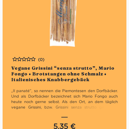
(0)
Bewertet
Vegane Grissini “senza strutto”, Mario
Fongo • Brotstangen ohne Schmalz •
Italienisches Knabbergebäck
„Il panaté“, so nennen die Piemontesen den Dorfbäcker.
Und als Dorfbäcker bezeichnet sich Mario Fongo auch
heute noch gerne selbst. Als den Ort, an dem täglich
vegane Grissini, bzw. Grissini senza strutto gebacken
werden. Mit der Idee dahinter den Sinn für
Ursprünglichkeit und Echtheit wiederzubeleben. Eine
Tradition, die sein Geschäft von Anfang an geleitet hat.
5,35
€