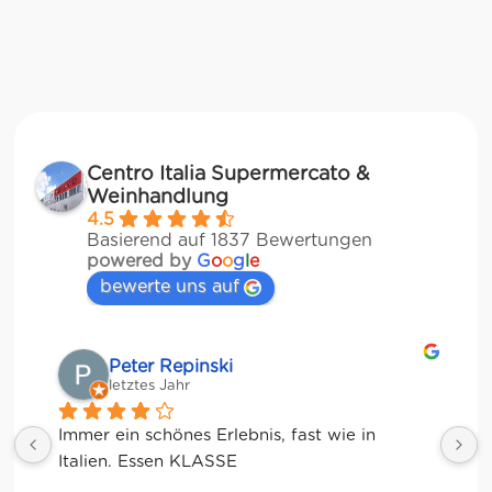
Centro Italia Supermercato &
Weinhandlung
4.5
Basierend auf 1837 Bewertungen
powered by
G
o
o
g
l
e
bewerte uns auf
Matze
letztes Jahr