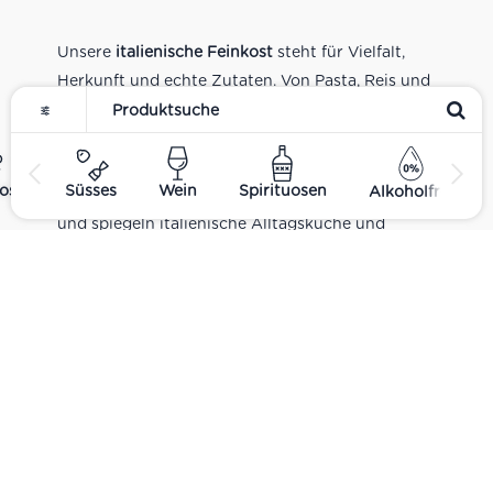
Unsere
italienische Feinkost
steht für Vielfalt,
Herkunft und echte Zutaten. Von Pasta, Reis und
Tomatensaucen über Olivenöl, Antipasti und
Pesto bis zu Balsamico und Spezialitäten aus
verschiedenen Regionen Italiens. Alle Produkte
ost
Süsses
Wein
Spirituosen
Alkoholfrei
sind Teil unseres realen Supermarkt-Sortiments
und spiegeln italienische Alltagsküche und
Tradition wider. Italienische Feinkost online
kaufen.
Catering