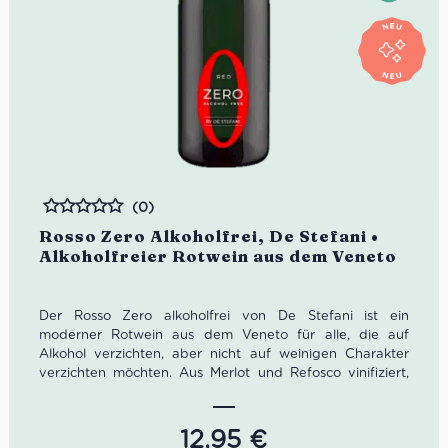
(0)
Bewertet
Rosso Zero Alkoholfrei, De Stefani •
Alkoholfreier Rotwein aus dem Veneto
Der Rosso Zero alkoholfrei von De Stefani ist ein
moderner Rotwein aus dem Veneto für alle, die auf
Alkohol verzichten, aber nicht auf weinigen Charakter
verzichten möchten. Aus Merlot und Refosco vinifiziert,
zeigt er reife rote Früchte, eine feine Würze und einen
weichen, harmonischen Körper. Eine stilvolle alkoholfreie
Alternative aus dem Piave-Tal, die Aperitif, leichte Küche
12,95
€