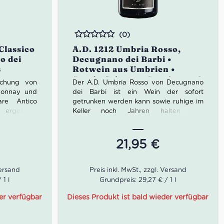
(0)
Bewertet
Classico
A.D. 1212 Umbria Rosso,
o dei
Decugnano dei Barbi •
s
Rotwein aus Umbrien •
,
Syrah, Cabernet Sauvignon &
ischung von
Der A.D. Umbria Rosso von Decugnano
nnay
Montepulciano
rdonnay und
dei Barbi ist ein Wein der sofort
re Antico
getrunken werden kann sowie ruhige im
ergestellt.
Keller noch Jahren halten und
ch handelt,
entwickeln kann. Der A.D. Umbria Rosso
 und jung
ist ein weicher Wein mit feinem Tannin,
h Jahren im
trocken und leicht sauer am Abgang. Im
21,95
€
 entwickeln
Mund fühlt man seinem strukturiertern
e Antico zu
Körper und die Noten von Waldfrüchten
ie beste
geben ihm frischen und vollen
endet. Die
Geschmack. Die Rubinrote Farbe mit
 1 l
Grundpreis: 29,27 € / 1 l
rechetto,
violetten Reflexen kennzeichen diesen
ermentino)
Rotwein. Der Wein lässt sich gut mit
er verfügbar
Dieses Produkt ist bald wieder verfügbar
nd dann sind
Gerichten aus Fleisch (auch Wildfleisch)
e Identität
oder Käse begleiten. Der A.D. 1212 ist ein