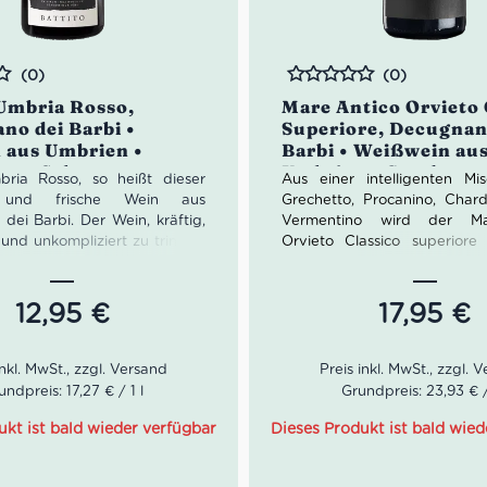
(0)
(0)
Bewertet
 Umbria Rosso,
Mare Antico Orvieto 
no dei Barbi •
Superiore, Decugnan
 aus Umbrien •
Barbi • Weißwein au
ese, Cabernet
Umbrien • Grechetto
bria Rosso, so heißt dieser
Aus einer intelligenten M
on und Merlot
Vermentino, Chardo
e und frische Wein aus
Grechetto, Procanino, Cha
und Procanico
dei Barbi. Der Wein, kräftig,
Vermentino wird der Ma
t und unkompliziert zu trinken,
Orvieto Classico superiore 
Mischung aus Sangiovese,
Owohl um einen Weßwein si
Sauvignon und Merlot. Der
kann den Wein frisch
t Noten von dunkle Kirschen,
getrunken werden sowie nac
12,95
€
17,95
€
 und Kaffee. Das Tannin ist
Keller wo der Wein weiter
d fein. Wunderbar ist die
und ruhen kann. Um den Mar
g mit Grillanden sowie mit
produzieren werden d
ausgewählte Trauben verw
undpreis: 17,27 € / 1 l
Grundpreis: 23,93 € /
verschiedene Sorte (G
sandkarton: 21 Flasche
Chardonnay, Procanino, V
ukt ist bald wieder verfügbar
Dieses Produkt ist bald wied
werden separat vinifiziert u
die zusammengesetzt um ihr