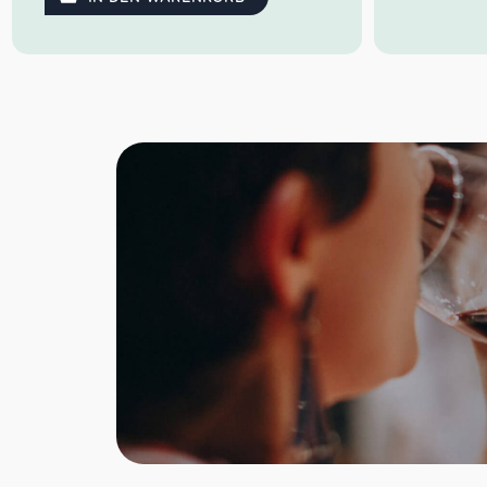
Mandeln, verwoben mit reifen Früchten
sowie weißen Blüten.
Am Gaumen zeigt
sich die Cuvée frisch, fruchtig,
ausgewogen als auch würzig im
Abgang.
Farbe: blasses Gelb
Geruch: Mandeln, reife Früchte,
weiße Blüten
Geschmack:
frisch, fruchtig,
ausgewogen, würzig im Abgang
Idealer Versandkarton: 21 Flaschen