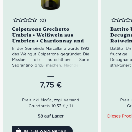
(0)
Bewertet
Bewertet
Colpetrone Grechetto
Battito
Umbria • Weißwein aus
Decugna
Umbrien • Chardonnay und
Rotwein
Grechetto
Sangiov
In der Gemeinde Marcellano wurde 1992
Battito Um
Sauvign
das Weingut Colpetrone gegründet. Die
fruchtig
Mission: die autochthone Sorte
Decugnano 
Sagrantino groß machen. Nachdem sie
strukturier
in 1960er Jahren fast verschwand,
ist eine 
konnte Colpetrone seitdem erstmals das
Cabernet 
Potential des Sagrantino für die Welt
Battito ha
7,75
€
schmackhaft machen. Darum unbedingt
Waldbeeren
den Grechetto Umria probieren.
leicht un
Begleitun
Der Colpetrone Grechetto Umria ist eine
Ravioli.
Grundpreis: 10,33 € / 1 l
Gr
herrliche Cuvée. Der Colpetrone
Grechetto Umbria legt sich mit
Idealer Ver
58 auf Lager
Dieses Prod
blassgelber Farbe elegant ins Glas. Das
Bouquet offenbart feine Noten von
IN DEN WARENKORB