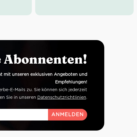
er Wein ist
Blend aus Syrah, Cabernet Sauvignon,
ralisch und
Montepulciano.
asche
e Abonnenten!
t mit unseren exklusiven Angeboten und
Empfehlungen!
e-E-Mails zu. Sie können sich jederzeit
en Sie in unseren
Datenschutzrichtlinien
.