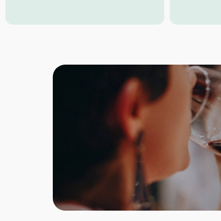
Farbe: Purpurrot
Farbe:
Geruch: Intensive Fruchtaromen
Geruc
Geschmack: Saftig, herzhaft, rund,
Geschm
würzige Nuancen
ausgew
Idealer Ver