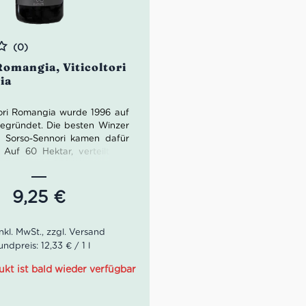
(0)
Romangia, Viticoltori
ia
ltori Romangia wurde 1996 auf
gegründet. Die besten Winzer
 Sorso-Sennori kamen dafür
Auf 60 Hektar, verteilt auf
dene Weinberge, wachsen
annonau als auch Vermentino
Golfs von Asinara.
9,25
€
a Romangia von Viticoltori
st eine kreative Cuvée aus
 einheimischen Rebsorten.
undpreis: 12,33 € / 1 l
Gärung als auch Reifung im
ank, kam der Roccia Romangia
ukt ist bald wieder verfügbar
 in Betontanks.