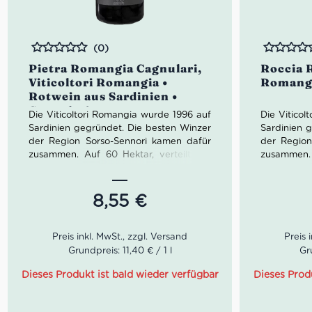
(0)
Bewertet
Bewertet
Pietra Romangia Cagnulari,
Roccia 
Viticoltori Romangia •
Romang
Rotwein aus Sardinien •
Cagnulari
Die Viticoltori Romangia wurde 1996 auf
Die Vitico
Sardinien gegründet. Die besten Winzer
Sardinien 
der Region Sorso-Sennori kamen dafür
der Region
zusammen. Auf 60 Hektar, verteilt auf
zusammen. 
verschiedene Weinberge, wachsen
verschie
Moscato, Cannonau als auch Vermentino
Moscato, C
unweit des Golfs von Asinara.
unweit des 
8,55
€
Der Pietra Romangia Cagnulari von
Der Rocci
Viticoltori Romangia legt sich mit
Romangia i
purpurroter Farbe elegant ins Glas. Die
einzelnen
Grundpreis: 11,40 € / 1 l
Gr
besondere Farbe ist auf eine besondere
Nach der 
Rebsorte zurückzuführen: der Cagnulari-
Edelstahlt
Dieses Produkt ist bald wieder verfügbar
Dieses Prod
Rebe.
zum Ausbau