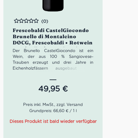
(0)
Bewertet
Frescobaldi CastelGiocondo
Brunello di Montalcino
DOCG, Frescobaldi • Rotwein
aus der Toskana • Sangiovese
Der Brunello CastelGiocondo ist ein
Wein, der aus 100 % Sangiovese-
Trauben erzeugt und drei Jahre in
Eichenholzfässern ausgebaut wird.
Perfekt ausbalanciert besticht er durch
seine tolle Eleganz. In der Nase
überzeugt er mit Aromen von Pflaumen,
49,95
€
Himbeeren, Mokka, Gewürznelke und
Tabak. Am Gaumen voller Finesse,
feinwürzig, vielschichtig und mit perfekt
eingebundenen Tanninen. Langlebig wie
Grundpreis: 66,60 € / 1 l
jeder Brunello hat auch der
CastelGiocondo noch über 25 Jahre vor
Dieses Produkt ist bald wieder verfügbar
sich. Doch mit viel Sorgfalt dekantiert, ist
dieser exzellente Rotwein schon jetzt ein