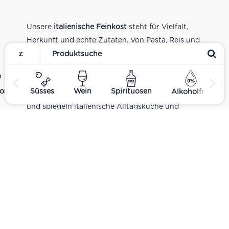
Unsere
italienische Feinkost
steht für Vielfalt,
Herkunft und echte Zutaten. Von Pasta, Reis und
Tomatensaucen über Olivenöl, Antipasti und
Pesto bis zu Balsamico und Spezialitäten aus
verschiedenen Regionen Italiens. Alle Produkte
ost
Süsses
Wein
Spirituosen
Alkoholfrei
sind Teil unseres realen Supermarkt-Sortiments
und spiegeln italienische Alltagsküche und
Tradition wider. Italienische Feinkost online
kaufen.
Catering