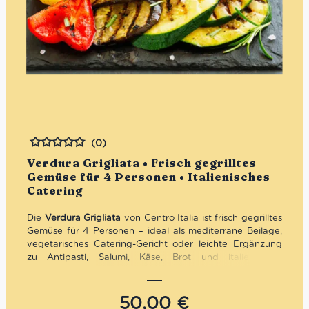
(0)
Bewertet
Verdura Grigliata • Frisch gegrilltes
Gemüse für 4 Personen • Italienisches
Catering
Die
Verdura Grigliata
von Centro Italia ist frisch gegrilltes
Gemüse für 4 Personen – ideal als mediterrane Beilage,
vegetarisches Catering-Gericht oder leichte Ergänzung
zu Antipasti, Salumi, Käse, Brot und italienischen
Hauptgerichten. Zucchini, Auberginen und bunte Paprika
werden gegrillt und mit nativem Olivenöl extra verfeinert.
Je nach Saison und Verfügbarkeit kann die
50,00
€