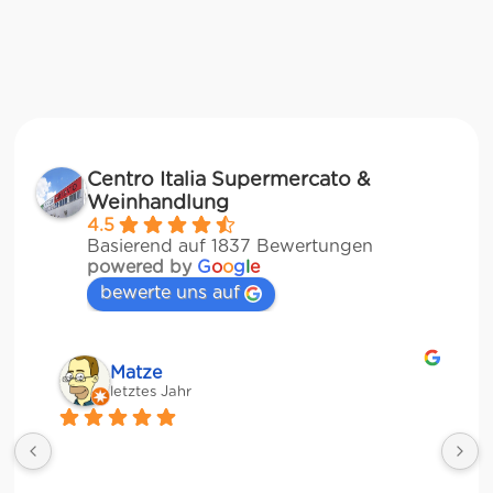
Centro Italia Supermercato &
Weinhandlung
4.5
Basierend auf 1837 Bewertungen
powered by
G
o
o
g
l
e
bewerte uns auf
Matze
letztes Jahr