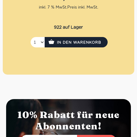
Zusammenstellung variieren und mit Frühlingszwiebeln
oder Artischocken ergänzt werden. Einfach online
inkl. 7 % MwSt.
bestellen, Abholfiliale, Tag und Uhrzeit auswählen und
frisch in der Salumeria abholen.
922 auf Lager
IN DEN WARENKORB
10% Rabatt für neue
Abonnenten!