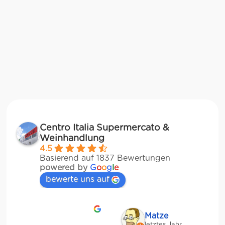
Centro Italia Supermercato &
Weinhandlung
4.5
Basierend auf 1837 Bewertungen
powered by
G
o
o
g
l
e
bewerte uns auf
Matze
letztes Jahr