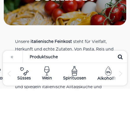
Unsere
italienische Feinkost
steht für Vielfalt,
Herkunft und echte Zutaten. Von Pasta, Reis und
Tomatensaucen über Olivenöl, Antipasti und
Pesto bis zu Balsamico und Spezialitäten aus
verschiedenen Regionen Italiens. Alle Produkte
ost
Süsses
Wein
Spirituosen
Alkoholfrei
sind Teil unseres realen Supermarkt-Sortiments
und spiegeln italienische Alltagsküche und
Tradition wider. Italienische Feinkost online
kaufen.