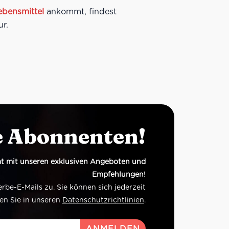
Lebensmittel
ankommt, findest
ur.
e Abonnenten!
t mit unseren exklusiven Angeboten und
Empfehlungen!
e-E-Mails zu. Sie können sich jederzeit
en Sie in unseren
Datenschutzrichtlinien
.