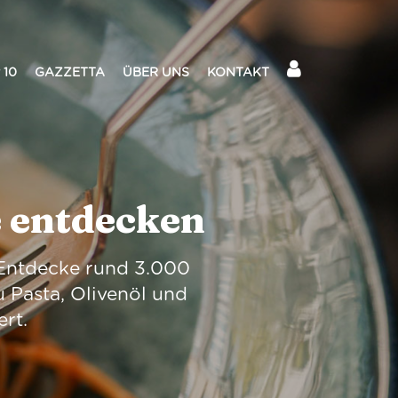
 10
GAZZETTA
ÜBER UNS
KONTAKT
e entdecken
: Entdecke rund 3.000
u Pasta, Olivenöl und
ert.