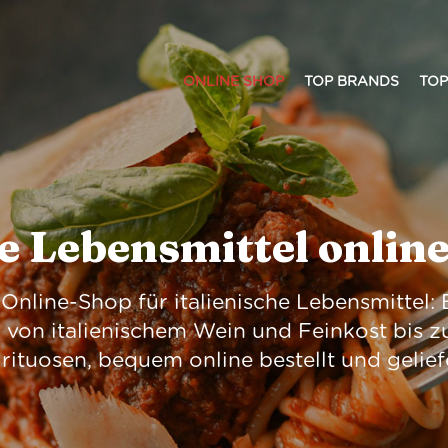
ONLINE SHOP
TOP BRANDS
TOP
he Lebensmittel onlin
in Online-Shop für italienische Lebensmittel
 von italienischem Wein und Feinkost bis z
rituosen, bequem online bestellt und gelief