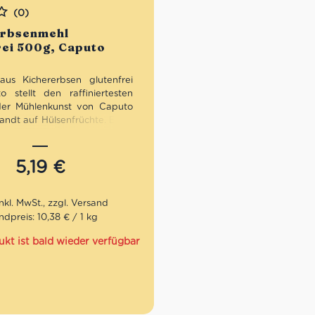
(0)
erbsenmehl
rei 500g, Caputo
aus Kichererbsen glutenfrei
 stellt den raffiniertesten
der Mühlenkunst von Caputo
andt auf Hülsenfrüchte.
Es ist
 Anreichern von süßen und
n Zubereitungen, sowie für
 vegetarische Rezepte.
5,19
€
ndpreis: 10,38 € / 1 kg
ukt ist bald wieder verfügbar