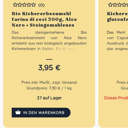
(0)
Bewertet
Bewertet
Bio Kichererbsenmehl
Kicher
farina di ceci 300g, Alce
glutenf
Nero • Steingemahlenes
Mehl aus Italien Glutenfrei •
Das steingemahlene Bio
Das
Mehl 
Italienische Feinkost
Kichererbsenmehl von Alce Nero
von Caputo
entsteht aus rein biologisch angebauten
Ausdruck 
Kichererbsen in Italien. Es ist von Natur
dar, angew
aus glutenfrei und besitzt eine
ideal zum
Ballaststoff- und Eiweißquelle, weshalb
herzhafte
es ideal für Sportler und für
vegane und
3,95
€
ernährungsbewusste Verbraucher ist. Es
eignet sich außerdem für die
Zubereitung von Fladen, Keksen,
Pfannkuchen, Falafeln und Hummus.
Grundpreis: 7,90 € / 1 kg
Gru
37 auf Lager
Dieses Prod
IN DEN WARENKORB