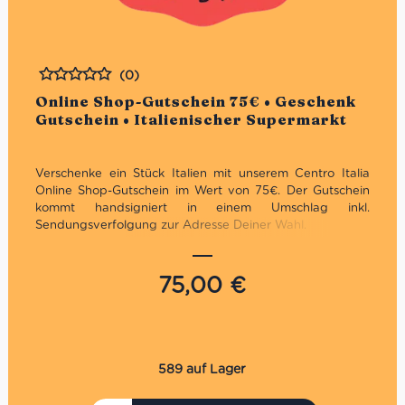
(0)
Bewertet
Online Shop-Gutschein 75€ • Geschenk
Gutschein • Italienischer Supermarkt
Verschenke ein Stück Italien mit unserem Centro Italia
Online Shop-Gutschein im Wert von 75€. Der Gutschein
kommt handsigniert in einem Umschlag inkl.
Sendungsverfolgung zur Adresse Deiner Wahl.
Gültig in unseren Online Shop
Nicht in den Supermercati & Weinhandlungen:
75,00
€
Charlottenburg, Marienfelde & Prenzlauer Berg
Der Gutschein ist nur einmal und mit dem
gesamten Wert einlösbar
Es kann nur ein Gutschein pro Einkauf verwendet
werden
589 auf Lager
Die Auszahlung eines evtl. Restbetrages ist nicht
möglich