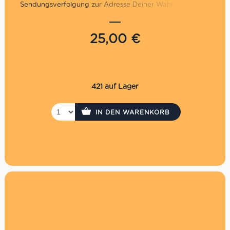
Sendungsverfolgung zur Adresse Deiner Wahl.
Unbegrenzt gültig in den Supermercati &
Weinhandlungen: Charlottenburg, Marienfelde &
25,00
€
Prenzlauer Berg
Nicht im Online Shop einlösbar
Die Auszahlung eines evtl. Restbetrages ist nicht
möglich
Der Gutschein wird per Einschreiben versendet. Es
421 auf Lager
fallen daher Versandkosten in Höhe von 3,30€ an
P.S. Hast Du es eilig? Kaufe den Gutschein direkt in
IN DEN WARENKORB
unseren Supermercati, dann hast du ihn sofort!