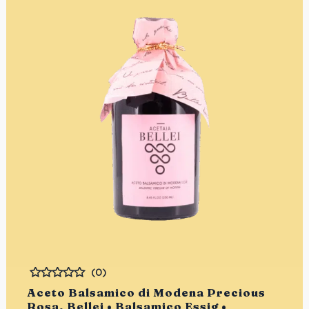
(0)
Bewertet
Aceto Balsamico di Modena Precious
Rosa, Bellei • Balsamico Essig •