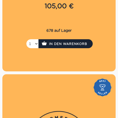
Weinhandlungen: Charlottenburg, Marienfelde &
105,00
€
Prenzlauer Berg
Nicht im Online Shop einlösbar
Die Auszahlung eines evtl. Restbetrages ist nicht
möglich
Der Gutschein wird per Einschreiben versendet. Es
678 auf Lager
fallen daher Versandkosten in Höhe von 3,30€ an.
P.S. Hast Du es eilig? Kaufe den Gutschein direkt in
IN DEN WARENKORB
unseren Supermercati, dann hast du ihn sofort!