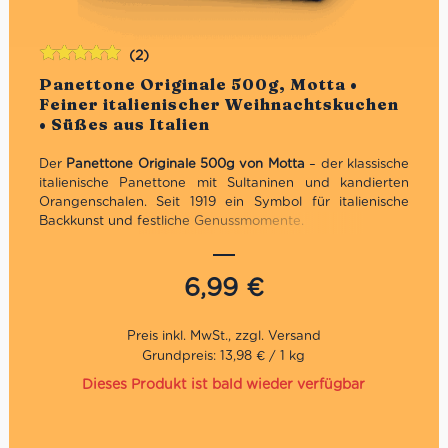
(2)
Bewertet
Panettone Originale 500g, Motta •
mit
5.00
von
Feiner italienischer Weihnachtskuchen
5
• Süßes aus Italien
Der
Panettone Originale 500g von Motta
– der klassische
italienische Panettone mit Sultaninen und kandierten
Orangenschalen. Seit 1919 ein Symbol für italienische
Backkunst und festliche Genussmomente.
Traditionelles Geschenk zu Weihnachten
Traditionelles Rezept
6,99
€
Direkt aus Italien
Grundpreis: 13,98 € / 1 kg
Dieses Produkt ist bald wieder verfügbar