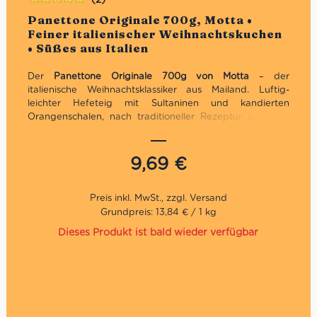
Bewertet
Panettone Originale 700g, Motta •
mit
5.00
von
Feiner italienischer Weihnachtskuchen
5
• Süßes aus Italien
Der
Panettone Originale 700g von Motta
– der
italienische Weihnachtsklassiker aus Mailand. Luftig-
leichter Hefeteig mit Sultaninen und kandierten
Orangenschalen, nach traditioneller Rezeptur seit 1919.
Jetzt bei uns bestellen und italienische Festtagsfreude
genießen!
9,69
€
Traditionelles Geschenk zu Weihnachten
Traditionelles Rezept
Direkt aus Italien
Grundpreis: 13,84 € / 1 kg
Dieses Produkt ist bald wieder verfügbar