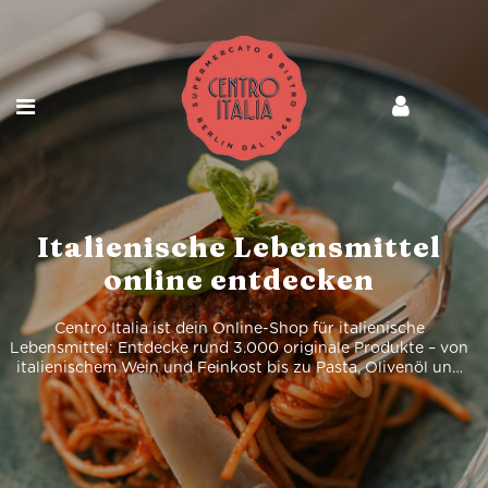
Italienische Lebensmittel
online entdecken
Centro Italia ist dein Online-Shop für italienische
Lebensmittel: Entdecke rund 3.000 originale Produkte – von
italienischem Wein und Feinkost bis zu Pasta, Olivenöl und
Spirituosen, bequem online bestellt und geliefert.