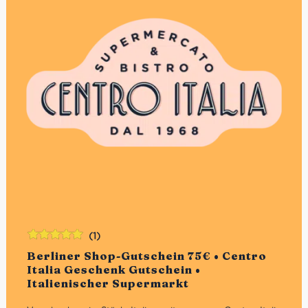
(1)
Bewertet
Berliner Shop-Gutschein 75€ • Centro
mit
5.00
von
Italia Geschenk Gutschein •
5
Italienischer Supermarkt