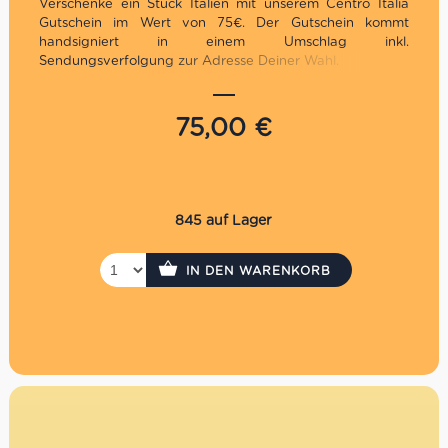
Verschenke ein Stück Italien mit unserem Centro Italia
Gutschein im Wert von 75€. Der Gutschein kommt
handsigniert in einem Umschlag inkl.
Sendungsverfolgung zur Adresse Deiner Wahl.
Unbegrenzt gültig in den Supermercati &
Weinhandlungen: Charlottenburg, Marienfelde &
75,00
€
Prenzlauer Berg
Nicht im Online Shop einlösbar
Die Auszahlung eines evtl. Restbetrages ist nicht
möglich
Der Gutschein wird per Einschreiben versendet. Es
845 auf Lager
fallen daher Versandkosten in Höhe von 3,30€ an.
P.S. Hast Du es eilig? Kaufe den Gutschein direkt in
IN DEN WARENKORB
unseren Supermercati, dann hast du ihn sofort!