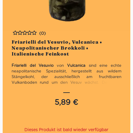
(0)
Bewertet
Friarielli del Vesuvio, Vulcanica •
Neapolitanischer Brokkoli •
Italienische Feinkost
Friarielli del Vesuvio
von
Vulcanica
sind eine echte
neapolitanische Spezialität, hergestellt aus wildem
Stängelkohl, der ausschließlich am fruchtbaren
Vulkanboden rund um den Vesuv wächst. Der leicht
herbe, würzige Geschmack ist typisch für die Küche
Kampaniens und passt perfekt zu Pizza, Pasta, Panini
oder Fleischgerichten. Sorgfältig geerntet und traditionell
5,89
€
in hochwertigem Olivenöl eingelegt, bringen diese
Friarielli den
authentischen Geschmack Neapels
direkt zu
dir nach Hause.
Dieses Produkt ist bald wieder verfügbar