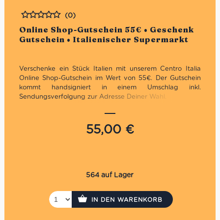
(0)
Bewertet
Online Shop-Gutschein 55€ • Geschenk
Gutschein • Italienischer Supermarkt
Verschenke ein Stück Italien mit unserem Centro Italia
Online Shop-Gutschein im Wert von 55€. Der Gutschein
kommt handsigniert in einem Umschlag inkl.
Sendungsverfolgung zur Adresse Deiner Wahl.
Gültig in unseren Online Shop
Nicht in den Supermercati & Weinhandlungen:
55,00
€
Charlottenburg, Marienfelde & Prenzlauer Berg
Der Gutschein ist nur einmal und mit dem
gesamten Wert einlösbar
Es kann nur ein Gutschein pro Einkauf verwendet
werden
564 auf Lager
Die Auszahlung eines evtl. Restbetrages ist nicht
möglich
Der Gutschein wird per Einschreiben versendet. Es
IN DEN WARENKORB
fallen daher Versandkosten in Höhe von 3,30€ an.