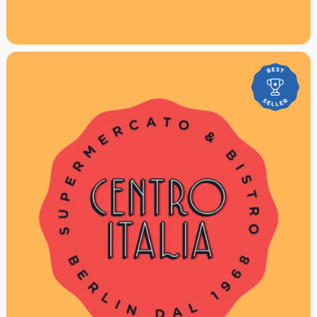
P.S. Hast Du es eilig? Kaufe den Gutschein direkt hier in
unserem Online Shop, dann hast du ihn sofort!