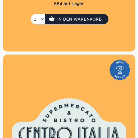
werden
584 auf Lager
Die Auszahlung eines evtl. Restbetrages ist nicht
möglich
Der Gutschein wird per Einschreiben versendet. Es
IN DEN WARENKORB
fallen daher Versandkosten in Höhe von 3,30€ an.
P.S. Hast Du es eilig? Kaufe den Gutschein direkt hier
online, dann hast Du ihn sofort!