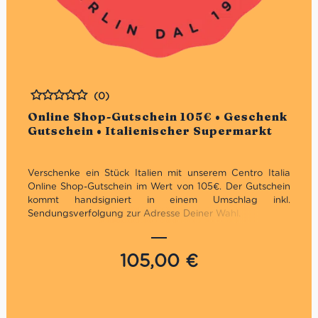
(0)
Bewertet
Online Shop-Gutschein 105€ • Geschenk
Gutschein • Italienischer Supermarkt
Verschenke ein Stück Italien mit unserem Centro Italia
Online Shop-Gutschein im Wert von 105€. Der Gutschein
kommt handsigniert in einem Umschlag inkl.
Sendungsverfolgung zur Adresse Deiner Wahl.
Gültig in unseren Online Shop
Nicht in den Supermercati & Weinhandlungen:
105,00
€
Charlottenburg, Marienfelde & Prenzlauer Berg
Der Gutschein ist nur einmal und mit dem gesamten
Wert einlösbar
Es kann nur ein Gutschein pro Einkauf verwendet