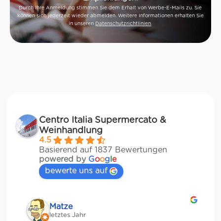
Durch Ihre Anmeldung stimmen Sie dem Erhalt von Werbe-E-Mails zu. Sie
können sich jederzeit wieder abmelden. Weitere Informationen erhalten Sie
in unseren
Datenschutzrichtlinien
.
Centro Italia Supermercato &
Weinhandlung
4.5
Basierend auf 1837 Bewertungen
powered by
G
o
o
g
l
e
bewerte uns auf
Matze
letztes Jahr