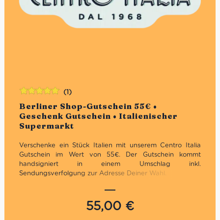
(1)
Bewertet
Berliner Shop-Gutschein 55€ •
mit
5.00
von
Geschenk Gutschein • Italienischer
5
Supermarkt
Verschenke ein Stück Italien mit unserem Centro Italia
Gutschein im Wert von 55€. Der Gutschein kommt
handsigniert in einem Umschlag inkl.
Sendungsverfolgung zur Adresse Deiner Wahl.
Unbegrenzt gültig in den Supermercati &
Weinhandlungen: Charlottenburg, Marienfelde &
55,00
€
Prenzlauer Berg
Nicht im Online Shop einlösbar