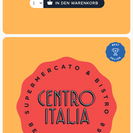
Der Gutschein wird per Einschreiben versendet. Es
IN DEN WARENKORB
fallen daher Versandkosten in Höhe von 3,30€ an.
P.S. Hast Du es eilig? Kaufe den Gutschein direkt hier in
unserem Online Shop, dann hast Du ihn sofort!