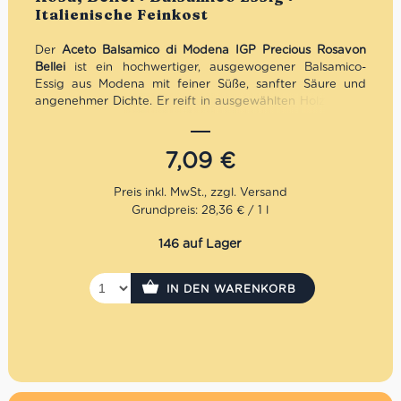
Italienische Feinkost
Der
Aceto Balsamico di Modena IGP Precious Rosa
von
Bellei
ist ein hochwertiger, ausgewogener Balsamico-
Essig aus Modena mit feiner Süße, sanfter Säure und
angenehmer Dichte. Er reift in ausgewählten Holzfässern
und eignet sich perfekt für Salate, Käse, Gemüse,
Fleischgerichte oder zum Verfeinern mediterraner
Rezepte. Ein eleganter Balsamico für Genießer, die Wert
7,09
€
auf Authentizität und Qualität legen.
Grundpreis: 28,36 € / 1 l
146 auf Lager
IN DEN WARENKORB