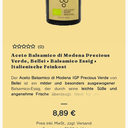
(0)
Bewertet
Aceto Balsamico di Modena Precious
Verde, Bellei • Balsamico Essig •
Italienische Feinkost
Der
Aceto Balsamico di Modena IGP Precious Verde
von
Bellei
ist ein
milder und besonders ausgewogener
Balsamico-Essig, der durch seine
leichte Süße und
angenehme Frische
überzeugt. Ideal für die tägliche
Küche – von einfachen Salaten bis zu raffinierten
Antipasti. Perfekt für alle, die einen
sanften,
harmonischen Balsamico
mit echter Herkunft aus Modena
8,89
€
suchen.