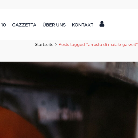
 10
GAZZETTA
ÜBER UNS
KONTAKT
Startseite
>
Posts tagged "arrosto di maiale garzeit"