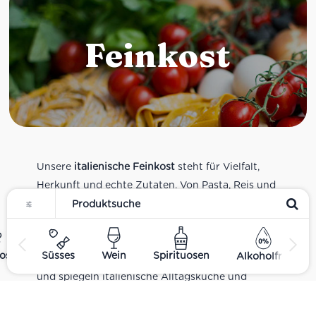
Feinkost
Unsere
italienische Feinkost
steht für Vielfalt,
Herkunft und echte Zutaten. Von Pasta, Reis und
Tomatensaucen über Olivenöl, Antipasti und
Pesto bis zu Balsamico und Spezialitäten aus
verschiedenen Regionen Italiens. Alle Produkte
ost
Süsses
Wein
Spirituosen
Alkoholfrei
sind Teil unseres realen Supermarkt-Sortiments
und spiegeln italienische Alltagsküche und
Tradition wider. Italienische Feinkost online
kaufen.