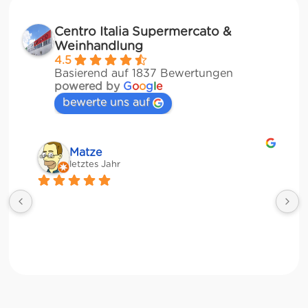
Centro Italia Supermercato &
Weinhandlung
4.5
Basierend auf 1837 Bewertungen
powered by
G
o
o
g
l
e
bewerte uns auf
Matze
letztes Jahr