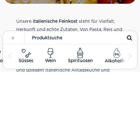
Unsere
italienische Feinkost
steht für Vielfalt,
Herkunft und echte Zutaten. Von Pasta, Reis und
Tomatensaucen über Olivenöl, Antipasti und
Pesto bis zu Balsamico und Spezialitäten aus
verschiedenen Regionen Italiens. Alle Produkte
ost
Süsses
Wein
Spirituosen
Alkoholfrei
sind Teil unseres realen Supermarkt-Sortiments
und spiegeln italienische Alltagsküche und
Tradition wider. Italienische Feinkost online
kaufen.
Catering