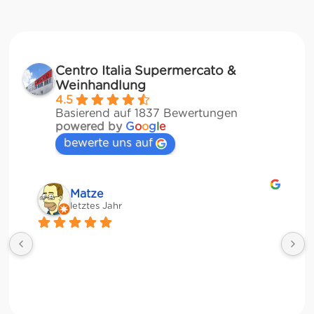
Centro Italia Supermercato &
Weinhandlung
4.5
Basierend auf 1837 Bewertungen
powered by
G
o
o
g
l
e
bewerte uns auf
Matze
letztes Jahr