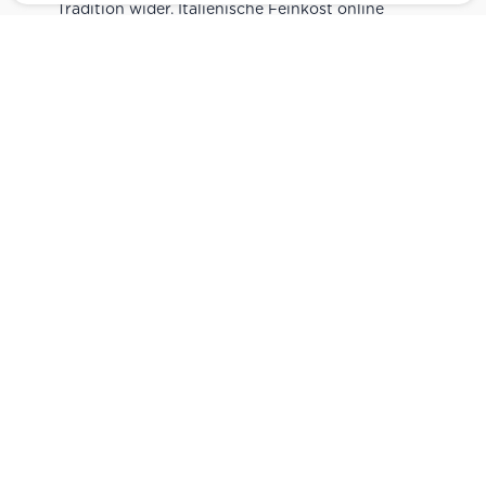
Tradition wider. Italienische Feinkost online
kaufen.
Catering
Das
italienische Catering
von Centro Italia
verbindet frische Zubereitung mit originalen
Zutaten. Von Panini und Antipasti über Käse-
und Salumiplatten bis zu fertigen Gerichten