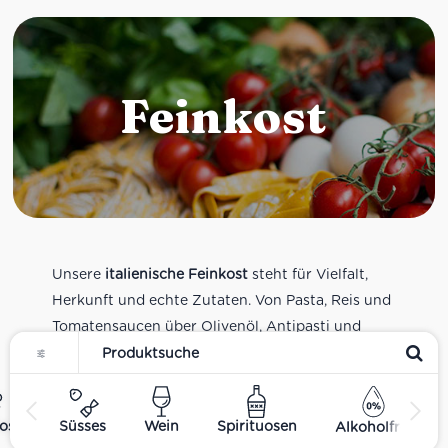
Feinkost
Unsere
italienische Feinkost
steht für Vielfalt,
Herkunft und echte Zutaten. Von Pasta, Reis und
Tomatensaucen über Olivenöl, Antipasti und
Pesto bis zu Balsamico und Spezialitäten aus
verschiedenen Regionen Italiens. Alle Produkte
sind Teil unseres realen Supermarkt-Sortiments
ost
Süsses
Wein
Spirituosen
Alkoholfrei
und spiegeln italienische Alltagsküche und