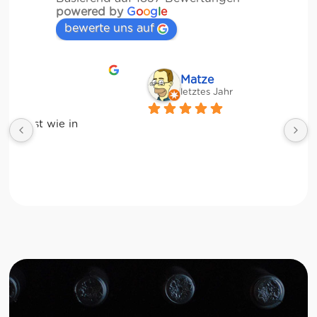
powered by
G
o
o
g
l
e
bewerte uns auf
Matze
letztes Jahr