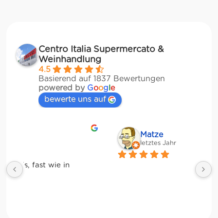
Centro Italia Supermercato &
Weinhandlung
4.5
Basierend auf 1837 Bewertungen
powered by
G
o
o
g
l
e
bewerte uns auf
Matze
letztes Jahr