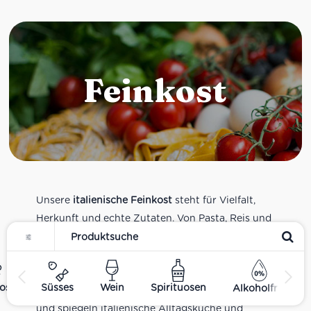
Feinkost
Unsere
italienische Feinkost
steht für Vielfalt,
Herkunft und echte Zutaten. Von Pasta, Reis und
Tomatensaucen über Olivenöl, Antipasti und
Pesto bis zu Balsamico und Spezialitäten aus
verschiedenen Regionen Italiens. Alle Produkte
ost
Süsses
Wein
Spirituosen
Alkoholfrei
sind Teil unseres realen Supermarkt-Sortiments
und spiegeln italienische Alltagsküche und