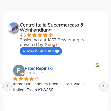
Centro Italia Supermercato &
Weinhandlung
4.5
Basierend auf 1837 Bewertungen
powered by
G
o
o
g
l
e
bewerte uns auf
Matze
letztes Jahr