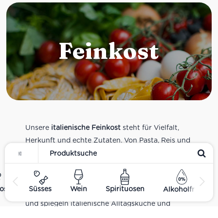
Feinkost
Unsere
italienische Feinkost
steht für Vielfalt,
Herkunft und echte Zutaten. Von Pasta, Reis und
Tomatensaucen über Olivenöl, Antipasti und
Pesto bis zu Balsamico und Spezialitäten aus
verschiedenen Regionen Italiens. Alle Produkte
ost
Süsses
Wein
Spirituosen
Alkoholfrei
sind Teil unseres realen Supermarkt-Sortiments
und spiegeln italienische Alltagsküche und
Tradition wider. Italienische Feinkost online