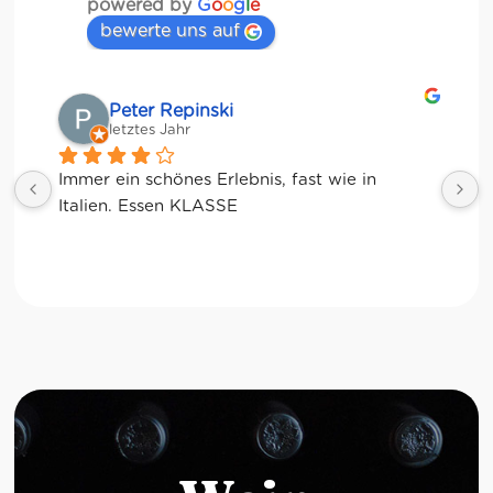
powered by
G
o
o
g
l
e
bewerte uns auf
Peter Repinski
M
letztes Jahr
le
Immer ein schönes Erlebnis, fast wie in 
Italien. Essen KLASSE