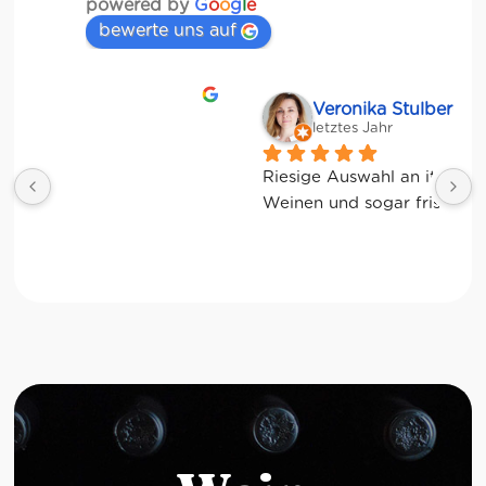
powered by
G
o
o
g
l
e
bewerte uns auf
Veronika Stulberg
letztes Jahr
Riesige Auswahl an italienischen Produkten, 
Weinen und sogar frischem Gemüse!