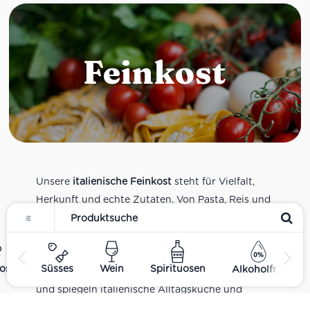
Feinkost
Unsere
italienische Feinkost
steht für Vielfalt,
Herkunft und echte Zutaten. Von Pasta, Reis und
Tomatensaucen über Olivenöl, Antipasti und
Pesto bis zu Balsamico und Spezialitäten aus
verschiedenen Regionen Italiens. Alle Produkte
ost
Süsses
Wein
Spirituosen
Alkoholfrei
sind Teil unseres realen Supermarkt-Sortiments
und spiegeln italienische Alltagsküche und
Tradition wider. Italienische Feinkost online