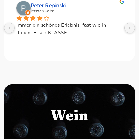
Matze
letztes Jahr
Wein