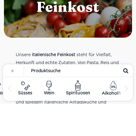
Feinkost
Unsere
italienische Feinkost
steht für Vielfalt,
Herkunft und echte Zutaten. Von Pasta, Reis und
Tomatensaucen über Olivenöl, Antipasti und
Pesto bis zu Balsamico und Spezialitäten aus
verschiedenen Regionen Italiens. Alle Produkte
ost
Süsses
Wein
Spirituosen
Alkoholfrei
sind Teil unseres realen Supermarkt-Sortiments
und spiegeln italienische Alltagsküche und
Tradition wider. Italienische Feinkost online
kaufen.