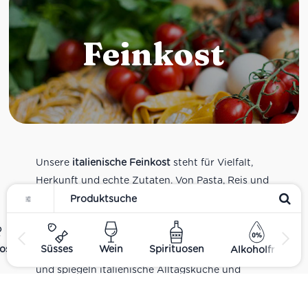
Feinkost
Unsere
italienische Feinkost
steht für Vielfalt,
Herkunft und echte Zutaten. Von Pasta, Reis und
Tomatensaucen über Olivenöl, Antipasti und
Pesto bis zu Balsamico und Spezialitäten aus
verschiedenen Regionen Italiens. Alle Produkte
ost
Süsses
Wein
Spirituosen
Alkoholfrei
sind Teil unseres realen Supermarkt-Sortiments
und spiegeln italienische Alltagsküche und
Tradition wider. Italienische Feinkost online
kaufen.