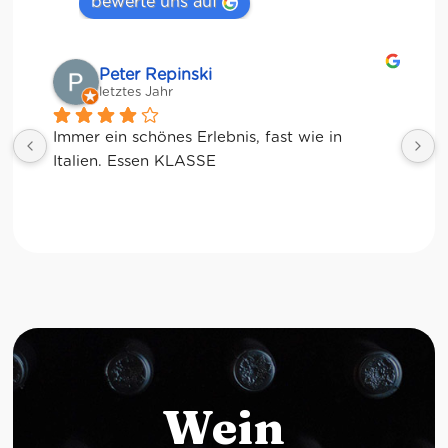
bewerte uns auf
Matze
letztes Jahr
Wein