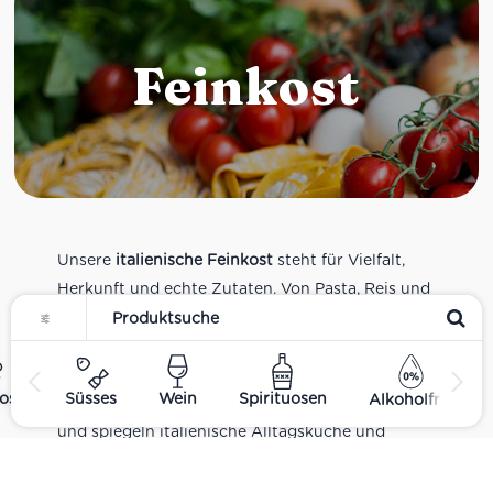
Feinkost
Unsere
italienische Feinkost
steht für Vielfalt,
Herkunft und echte Zutaten. Von Pasta, Reis und
Tomatensaucen über Olivenöl, Antipasti und
Pesto bis zu Balsamico und Spezialitäten aus
verschiedenen Regionen Italiens. Alle Produkte
ost
Süsses
Wein
Spirituosen
Alkoholfrei
sind Teil unseres realen Supermarkt-Sortiments
und spiegeln italienische Alltagsküche und
Tradition wider. Italienische Feinkost online
kaufen.