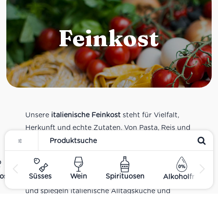
Feinkost
Unsere
italienische Feinkost
steht für Vielfalt,
Herkunft und echte Zutaten. Von Pasta, Reis und
Tomatensaucen über Olivenöl, Antipasti und
Pesto bis zu Balsamico und Spezialitäten aus
verschiedenen Regionen Italiens. Alle Produkte
ost
Süsses
Wein
Spirituosen
Alkoholfrei
sind Teil unseres realen Supermarkt-Sortiments
und spiegeln italienische Alltagsküche und
Tradition wider. Italienische Feinkost online
kaufen.