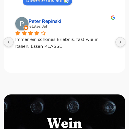
bewerte uns auf
Matze
letztes Jahr
Wein