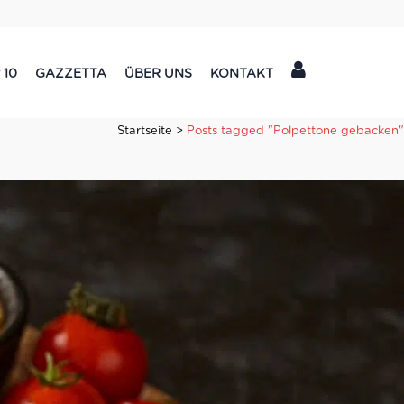
 10
GAZZETTA
ÜBER UNS
KONTAKT
Startseite
>
Posts tagged "Polpettone gebacken"