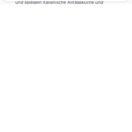
und spiegeln italienische Alltagsküche und
Tradition wider. Italienische Feinkost online
kaufen.
Catering
Das
italienische Catering
von Centro Italia
verbindet frische Zubereitung mit originalen
Zutaten. Von Panini und Antipasti über Käse-