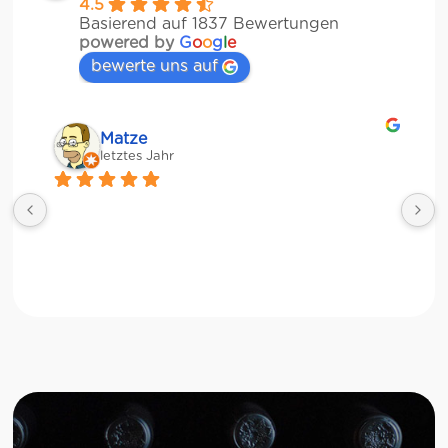
4.5
Basierend auf 1837 Bewertungen
powered by
G
o
o
g
l
e
bewerte uns auf
Matze
letztes Jahr