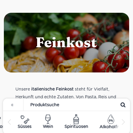
Feinkost
Unsere
italienische Feinkost
steht für Vielfalt,
Herkunft und echte Zutaten. Von Pasta, Reis und
Tomatensaucen über Olivenöl, Antipasti und
Pesto bis zu Balsamico und Spezialitäten aus
verschiedenen Regionen Italiens. Alle Produkte
ost
Süsses
Wein
Spirituosen
Alkoholfrei
sind Teil unseres realen Supermarkt-Sortiments