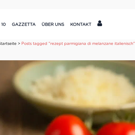
 10
GAZZETTA
ÜBER UNS
KONTAKT
Startseite
>
Posts tagged "rezept parmigiana di melanzane italienisch"