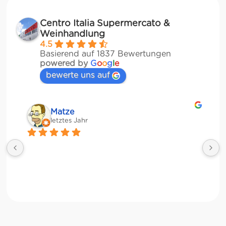
Centro Italia Supermercato &
Weinhandlung
4.5
Basierend auf 1837 Bewertungen
powered by
G
o
o
g
l
e
bewerte uns auf
Matze
letztes Jahr