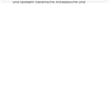
und spiegeln italienische Alltagsküche und
Tradition wider. Italienische Feinkost online
kaufen.
Catering
Das
italienische Catering
von Centro Italia
verbindet frische Zubereitung mit originalen
Zutaten. Von Panini und Antipasti über Käse-