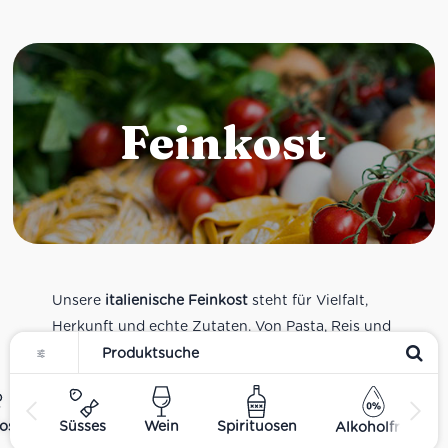
Feinkost
Unsere
italienische Feinkost
steht für Vielfalt,
Herkunft und echte Zutaten. Von Pasta, Reis und
Tomatensaucen über Olivenöl, Antipasti und
Pesto bis zu Balsamico und Spezialitäten aus
verschiedenen Regionen Italiens. Alle Produkte
ost
Süsses
Wein
Spirituosen
Alkoholfrei
sind Teil unseres realen Supermarkt-Sortiments