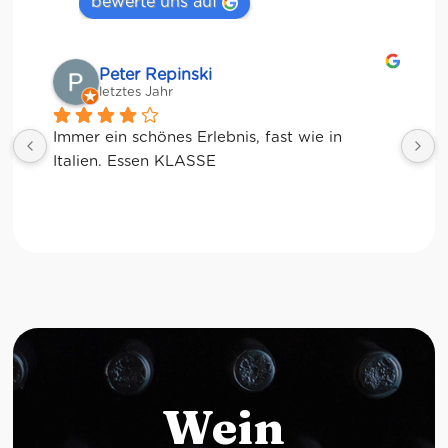
bewerte uns auf
Matze
letztes Jahr
Wein