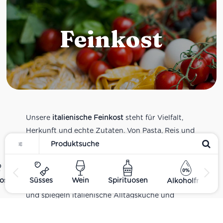
Feinkost
Unsere
italienische Feinkost
steht für Vielfalt,
Herkunft und echte Zutaten. Von Pasta, Reis und
Tomatensaucen über Olivenöl, Antipasti und
Pesto bis zu Balsamico und Spezialitäten aus
verschiedenen Regionen Italiens. Alle Produkte
ost
Süsses
Wein
Spirituosen
Alkoholfrei
sind Teil unseres realen Supermarkt-Sortiments
und spiegeln italienische Alltagsküche und
Tradition wider. Italienische Feinkost online
kaufen.