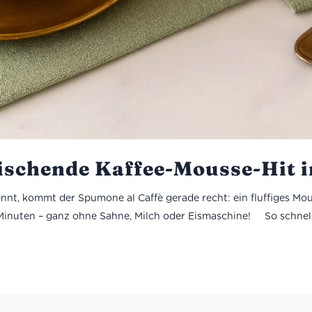
rischende Kaffee-Mousse-Hit 
t, kommt der Spumone al Caffè gerade recht: ein fluffiges Mou
5 Minuten – ganz ohne Sahne, Milch oder Eismaschine! So schnell 