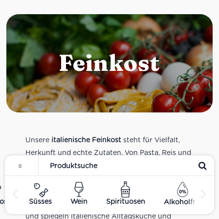
Feinkost
Unsere
italienische Feinkost
steht für Vielfalt,
Herkunft und echte Zutaten. Von Pasta, Reis und
Tomatensaucen über Olivenöl, Antipasti und
Pesto bis zu Balsamico und Spezialitäten aus
verschiedenen Regionen Italiens. Alle Produkte
ost
Süsses
Wein
Spirituosen
Alkoholfrei
sind Teil unseres realen Supermarkt-Sortiments
und spiegeln italienische Alltagsküche und