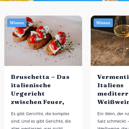
Bruschetta – Das
Vermenti
italienische
Italiens
Urgericht
mediterr
zwischen Feuer,
Weißwei
Olivenöl und
zwischen
Es gibt Gerichte, die komplex
Ein Wein, der 
Kultur
Wind un
sind. Und es gibt Gerichte, die
Salz schmeckt –
minerali
alles weglassen, was nicht
Weißweine, die 