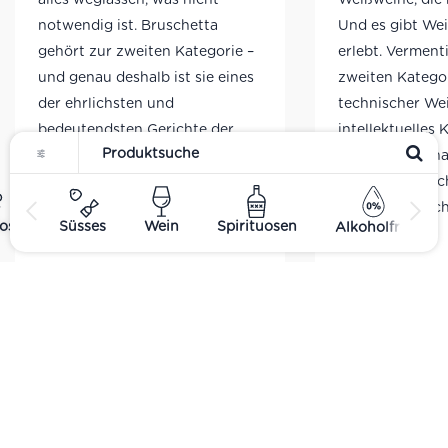
Eleganz
notwendig ist. Bruschetta
Und es gibt We
gehört zur zweiten Kategorie –
erlebt. Verment
und genau deshalb ist sie eines
zweiten Kategori
der ehrlichsten und
technischer Wei
bedeutendsten Gerichte der
intellektuelles 
italienischen Küche. Eine
ein Wein, der n
Scheibe geröstetes Brot, ein
schmeckt – nac
Hauch Knoblauch, etwas
Wind, nach Lich
ost
Süsses
Wein
Spirituosen
Alkoholfrei
Olivenöl. Mehr braucht es nicht.
…
WEITERLESEN
WEITERLESE