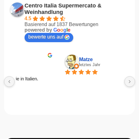
Centro Italia Supermercato &
Weinhandlung
4.5
Basierend auf 1837 Bewertungen
powered by
G
o
o
g
l
e
bewerte uns auf
Matze
letztes Jahr
R