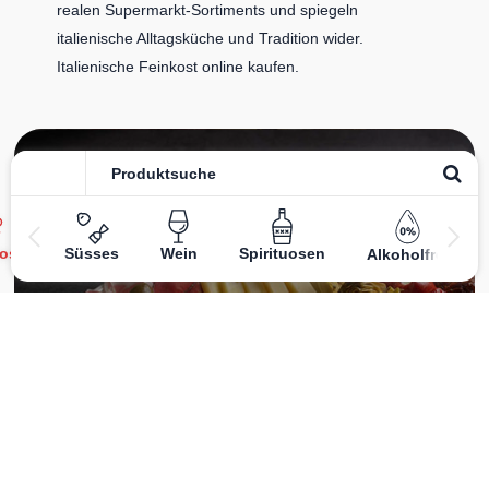
realen Supermarkt-Sortiments und spiegeln
italienische Alltagsküche und Tradition wider.
Italienische Feinkost online kaufen.
Catering
ost
Süsses
Wein
Spirituosen
Alkoholfrei
Das
italienische Catering
von Centro Italia verbindet
frische Zubereitung mit originalen Zutaten. Von Panini
und Antipasti über Käse- und Salumiplatten bis zu