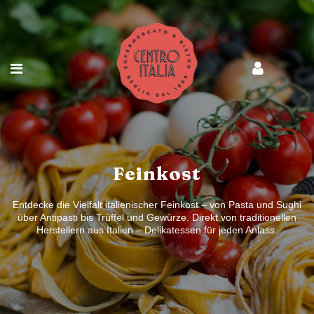
Feinkost
Entdecke die Vielfalt italienischer Feinkost – von Pasta und Sughi
über Antipasti bis Trüffel und Gewürze. Direkt von traditionellen
Herstellern aus Italien – Delikatessen für jeden Anlass.