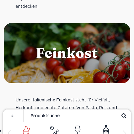
entdecken.
Feinkost
Unsere
italienische Feinkost
steht für Vielfalt,
Herkunft und echte Zutaten. Von Pasta, Reis und
Filter
Tomatensaucen über Olivenöl, Antipasti und
Pesto bis zu Balsamico und Spezialitäten aus
verschiedenen Regionen Italiens. Alle Produkte