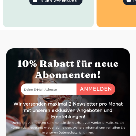
IN DEN WARENKORB
I
10% Rabatt für neue
Abonnenten!
Wir versenden maximal 2 Newsletter pro Monat
mit unseren exklusiven Angeboten und
Empfehlungen!
Durch Ihre Anmeldung stimmen Sie dem Erhalt von Werbe-E-Mails zu. Sie
können sich jederzeit wieder abmelden. Weitere Informationen erhalten Sie
in unseren
Datenschutzrichtlinien
.