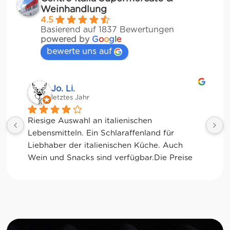
Weinhandlung
4.5
Basierend auf 1837 Bewertungen
powered by
G
o
o
g
l
e
bewerte uns auf
Jessica Chu
letztes Jahr
Tolle Auswahl! Die Frischetheke und der 
Kaffee sind ebenfalls sensationell. Viele 
glutenfreie Optionen.