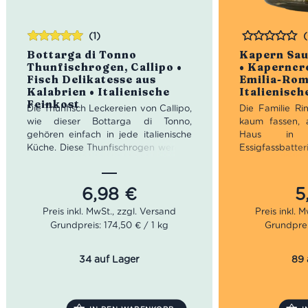
(1)
Bewertet
Bewertet
Bottarga di Tonno
Kapern Sau
mit
5.00
von
Thunfischrogen, Callipo •
• Kaperncr
5
Fisch Delikatesse aus
Emilia-Rom
Kalabrien • Italienische
Italienisch
Feinkost
Die Thunfisch Leckereien von Callipo,
Die Familie Rin
wie dieser Bottarga di Tonno,
kaum fassen, 
gehören einfach in jede italienische
Haus in 
Küche. Diese Thunfischrogen werden
Essigfassb
im Maierato Werk in Kalabrien
Dachboden fa
hergestellt und vereinen die beste
die Geschichte 
Qualität des Mittelmeeres. Dank ihres
als typische
6,98
€
5
salzigen Geschmacks kannst Du sie
Modena üblich i
ideal mit frischer Tomatensoße zum
sich daraus e
Grundpreis: 174,50 € / 1 kg
Grundprei
Würzen eines Nudelgerichts oder
Feinkost Herst
zum Verfeinern eines Fischgerichts
Leckereien wi
verwenden.
hält das sehr 
34 auf Lager
89 
bereit, was 
Enthusiasten-H