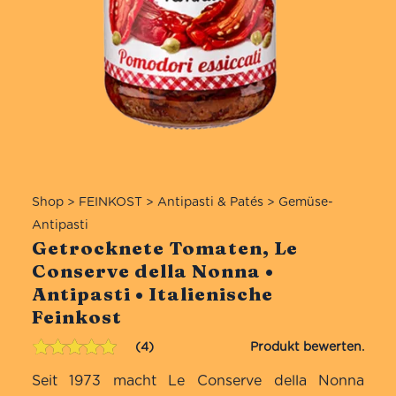
Shop
>
FEINKOST
>
Antipasti & Patés
>
Gemüse-
Antipasti
Getrocknete Tomaten, Le
Conserve della Nonna •
Antipasti • Italienische
Feinkost
4
Bewertet mit
4
Seit 1973 macht Le Conserve della Nonna
5.00
von 5,