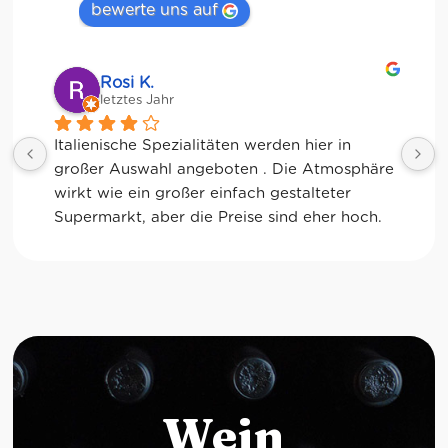
bewerte uns auf
Rosi K.
letztes Jahr
Italienische Spezialitäten werden hier in 
großer Auswahl angeboten . Die Atmosphäre 
wirkt wie ein großer einfach gestalteter 
Supermarkt, aber die Preise sind eher hoch. 
Wer das Besondere sucht wird hier jedoch 
fündig. Riesige Pastaauswahl, große 
Spirituosen- Abteilung, Gewürze, Öle, 
Balsamicoessig, Konserven, Frischgemüse, 
Dolci usw. usw., usw… Die Trattoria ist über 
den Verkaufsbereich erreichbar und öffnet 
ab 12 Uhr. Ich war früher dort und kann sie 
deshalb nicht beurteilen. Immer wenn ich 
Wein
echte italienische Spezialitäten suche gehe 