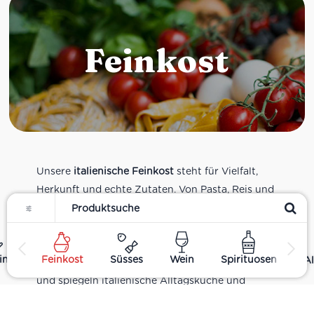
Feinkost
Unsere
italienische Feinkost
steht für Vielfalt,
Herkunft und echte Zutaten. Von Pasta, Reis und
Filter
Tomatensaucen über Olivenöl, Antipasti und
Pesto bis zu Balsamico und Spezialitäten aus
verschiedenen Regionen Italiens. Alle Produkte
ing
Feinkost
Süsses
Wein
Spirituosen
Al
sind Teil unseres realen Supermarkt-Sortiments
und spiegeln italienische Alltagsküche und
Tradition wider. Italienische Feinkost online