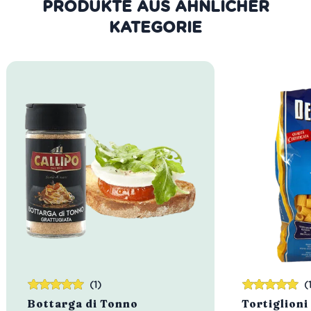
PRODUKTE AUS DER GLEICHEN
KATEGORIE
(1)
(
Bewertet
Bewertet
Bottarga di Tonno
Tortiglioni
mit
5.00
von
mit
5.00
von