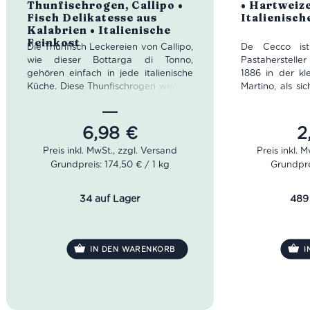
Thunfischrogen, Callipo •
• Hartweiz
5
5
Fisch Delikatesse aus
Italienisch
Kalabrien • Italienische
Feinkost
Die Thunfisch Leckereien von Callipo,
De Cecco ist
wie dieser Bottarga di Tonno,
Pastahersteller
gehören einfach in jede italienische
1886 in der kl
Küche. Diese Thunfischrogen werden
Martino, als si
im Maierato Werk in Kalabrien
Cecco ansc
hergestellt und vereinen die beste
erstklass
Qualität des Mittelmeeres. Dank ihres
familieneig
6,98
€
2
salzigen Geschmacks kannst Du sie
herzustellen. 
ideal mit frischer Tomatensoße zum
Art der Herstel
Grundpreis: 174,50 € / 1 kg
Grundprei
Würzen eines Nudelgerichts oder
nicht viel ver
zum Verfeinern eines Fischgerichts
Trocknung u
verwenden.
macht De Cec
34 auf Lager
489
wie diese Tortigl
Die Tortiglioni
Asparago ist
IN DEN WARENKORB
I
richtige Umga
mit einer frisc
Spargel und ge
top…