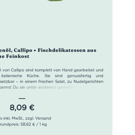
enöl, Callipo • Fischdelikatessen aus
che Feinkost
nöl von Callipo sind komplett von Hand gearbeitet und
talienische Küche. Sie sind genussfertig und
nsetzbar – in einem frischen Salat, zu Nudelgerichten
annst Du sie unter anderem genießen. Durch seinen
st das Makrelenfilet nicht nur geschmackvoll und
esonders hochwertig.
8,09
€
rundpreis: 58,62 € / 1 kg