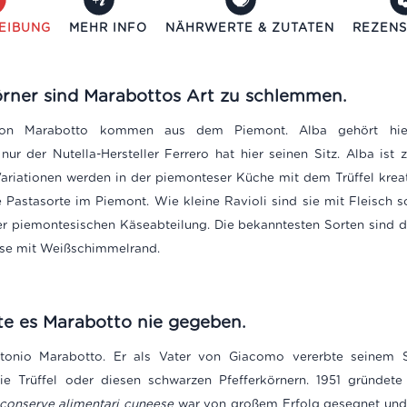
EIBUNG
MEHR INFO
NÄHRWERTE & ZUTATEN
REZENS
örner sind Marabottos Art zu schlemmen.
 von Marabotto kommen aus dem Piemont. Alba gehört hier
nur der Nutella-Hersteller Ferrero hat hier seinen Sitz. Alba i
 Variationen werden in der piemonteser Küche mit dem Trüffel krea
 Pastasorte im Piemont. Wie kleine Ravioli sind sie mit Fleisch 
der piemontesischen Käseabteilung. Die bekanntesten Sorten sind 
käse mit Weißschimmelrand.
e es Marabotto nie gegeben.
ntonio Marabotto. Er als Vater von Giacomo vererbte seinem 
ie Trüffel oder diesen schwarzen Pfefferkörnern. 1951 gründet
 conserve alimentari cuneese
war von großem Erfolg gesegnet und