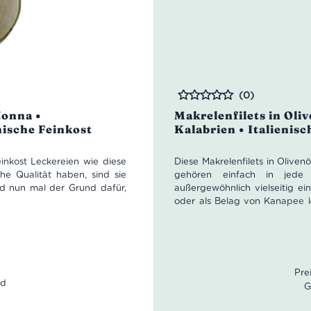
(0)
Bewertet
Nonna •
Makrelenfilets in Oliv
nische Feinkost
Kalabrien • Italienis
inkost Leckereien wie diese
Diese Makrelenfilets in Olive
he Qualität haben, sind sie
gehören einfach in jede i
nd nun mal der Grund dafür,
außergewöhnlich vielseitig ei
oder als Belag von Kanapee k
hohen Gehalt an Omega 3, i
chen Artischocken, verfeinert
nahrhaft sondern auch ganz b
h Artischocken ist wie wir,
Nettogewicht: 195 g
. Sie passt hervorragend zu
Abtropfgewicht: 138 g
h oder Fisch als auch ganz
G