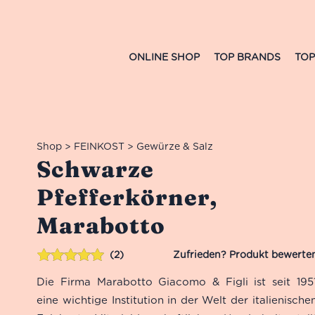
ONLINE SHOP
TOP BRANDS
TOP
Shop
>
FEINKOST
>
Gewürze & Salz
Schwarze
Pfefferkörner,
Marabotto
2
Bewertet mit
2
Die Firma Marabotto Giacomo & Figli ist seit 195
5.00
von 5,
basierend
eine wichtige Institution in der Welt der italienische
auf