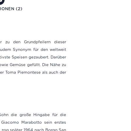
IONEN (2)
 zu den Grundpfeilern dieser
st zudem Synonym für den weltweit
tivste Speisen gezaubert. Darüber
sowie Gemüse gefüllt. Die Nähe zu
der Toma Piemontese als auch der
Sohn die große Hingabe für die
e Giacomo Marabotto sein erstes
 zog später 1964 nach Borgo San