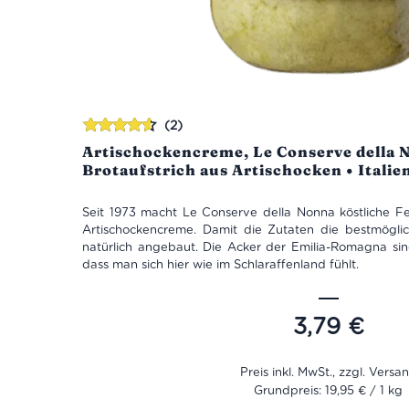
(2)
Bewertet
Artischockencreme, Le Conserve della 
mit
4.50
Brotaufstrich aus Artischocken • Italie
von 5
Seit 1973 macht Le Conserve della Nonna köstliche Fe
Artischockencreme. Damit die Zutaten die bestmöglic
natürlich angebaut. Die Acker der Emilia-Romagna si
dass man sich hier wie im Schlaraffenland fühlt.
Diese Crema di Carciofi ist eine feine Creme aus herrli
mit Knoblauch und Kräutern. Wenn man so verrückt nac
3,79
€
kann man diese Artischockencreme mit allem zubereiten
hartgekochten Eiern, Spaghetti, gegrilltem Fleisc
schnöde auf einer Scheibe Brot.
Grundpreis: 19,95 € / 1 kg