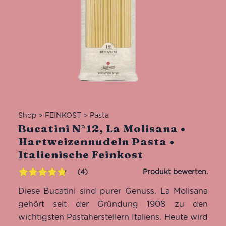
Shop
>
FEINKOST
>
Pasta
Bucatini N°12, La Molisana •
Hartweizennudeln Pasta •
Italienische Feinkost
4
Bewertet
4
Diese Bucatini sind purer Genuss. La Molisana
mit
4.75
von
5,
gehört seit der Gründung 1908 zu den
basierend
wichtigsten Pastaherstellern Italiens. Heute wird
auf