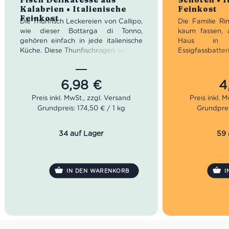
Kalabrien • Italienische
Feinkost
Feinkost
Die Thunfisch Leckereien von Callipo,
Die Familie Rin
wie dieser Bottarga di Tonno,
kaum fassen, 
gehören einfach in jede italienische
Haus in 
Küche. Diese Thunfischrogen werden
Essigfassb
im Maierato Werk in Kalabrien
Dachboden fa
hergestellt und vereinen die beste
die Geschichte 
Qualität des Mittelmeeres. Dank ihres
als typische
6,98
€
4
salzigen Geschmacks kannst Du sie
Modena üblich i
ideal mit frischer Tomatensoße zum
sich daraus e
Grundpreis: 174,50 € / 1 kg
Grundprei
Würzen eines Nudelgerichts oder
Feinkost Herst
zum Verfeinern eines Fischgerichts
Leckereien wie 
verwenden.
das sehr große 
34 auf Lager
59 
was sich das F
Herz wünschen
IN DEN WARENKORB
I