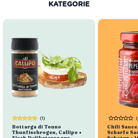
KATEGORIE
(1)
Bewertet
Bewertet
Bottarga di Tonno
Chili Sauce
mit
5.00
von
Thunfischrogen, Callipo •
Scharfe Sau
5
Fisch Delikatesse aus
Schoten • I