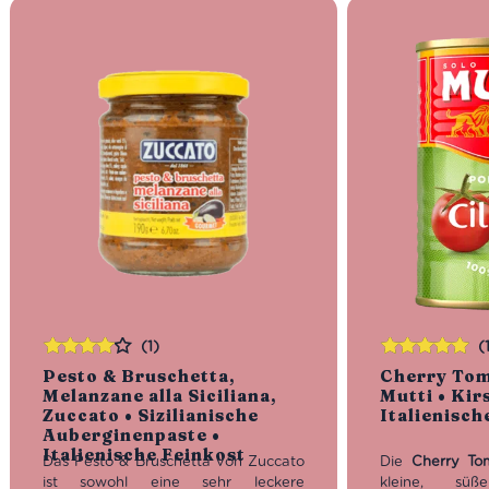
(1)
(
Bewertet
Bewertet
Pesto & Bruschetta,
Cherry Tom
mit
4.00
mit
5.00
von
Melanzane alla Siciliana,
Mutti • Ki
von 5
5
Zuccato • Sizilianische
Italienisch
Auberginenpaste •
Italienische Feinkost
Das Pesto & Bruschetta von Zuccato
Die
Cherry To
ist sowohl eine sehr leckere
kleine, sü