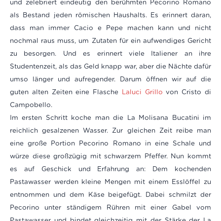
und zelebriert eindeutig den berühmten Pecorino Romano
als Bestand jeden römischen Haushalts. Es erinnert daran,
dass man immer Cacio e Pepe machen kann und nicht
nochmal raus muss, um Zutaten für ein aufwendiges Gericht
zu besorgen. Und es erinnert viele Italiener an ihre
Studentenzeit, als das Geld knapp war, aber die Nächte dafür
umso länger und aufregender. Darum öffnen wir auf die
guten alten Zeiten eine Flasche
Laluci Grillo
von Cristo di
Campobello.
Im ersten Schritt koche man die La Molisana Bucatini im
reichlich gesalzenen Wasser. Zur gleichen Zeit reibe man
eine große Portion Pecorino Romano in eine Schale und
würze diese großzügig mit schwarzem Pfeffer. Nun kommt
es auf Geschick und Erfahrung an: Dem kochenden
Pastawasser werden kleine Mengen mit einem Esslöffel zu
entnommen und dem Käse beigefügt. Dabei schmilzt der
Pecorino unter ständigem Rühren mit einer Gabel vom
Pastawasser und bindet gleichzeitig mit der Stärke der La