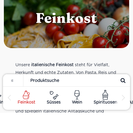
Feinkost
Unsere
italienische Feinkost
steht für Vielfalt,
Herkunft und echte Zutaten. Von Pasta, Reis und
Filter
Tomatensaucen über Olivenöl, Antipasti und
Pesto bis zu Balsamico und Spezialitäten aus
verschiedenen Regionen Italiens. Alle Produkte
ing
Feinkost
Süsses
Wein
Spirituosen
Al
sind Teil unseres realen Supermarkt-Sortiments
und spiegeln italienische Alltagsküche und
Tradition wider. Italienische Feinkost online
kaufen.