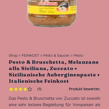
Shop
>
FEINKOST
>
Pesto & Saucen
>
Pesto
Pesto & Bruschetta, Melanzane
alla Siciliana, Zuccato •
Sizilianische Auberginenpaste •
Italienische Feinkost
1
Bewertet
1
Das Pesto & Bruschetta von Zuccato ist sowohl
mit
4.00
von 5,
eine sehr leckere Begleitung für Vorspeisen als
basierend