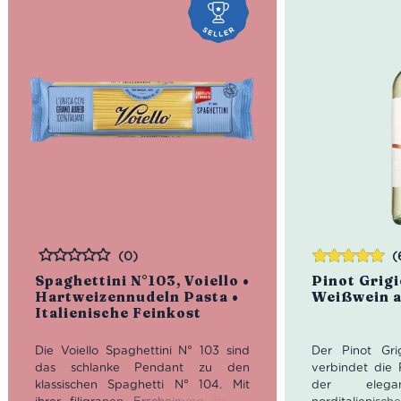
(0)
(
Bewertet
Bewertet
Spaghettini N°103, Voiello •
Pinot Grigi
mit
5.00
von
Hartweizennudeln Pasta •
Weißwein a
5
Italienische Feinkost
Die Voiello Spaghettini N° 103 sind
Der Pinot Gr
das schlanke Pendant zu den
verbindet die 
klassischen Spaghetti N° 104. Mit
der elegan