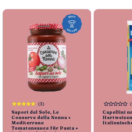
(3)
Bewertet
Bewertet
Sapori del Sole, Le
Capellini n
mit
5.00
von
Conserve della Nonna •
Hartweizen
5
Mediterrane
Italienisch
Tomatensauce für Pasta •