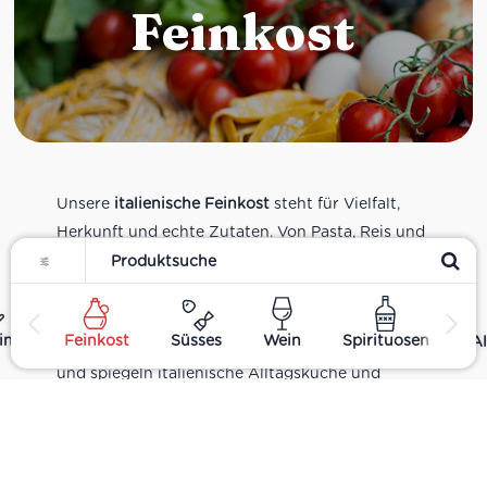
Feinkost
Unsere
italienische Feinkost
steht für Vielfalt,
Herkunft und echte Zutaten. Von Pasta, Reis und
Filter
Tomatensaucen über Olivenöl, Antipasti und
Pesto bis zu Balsamico und Spezialitäten aus
verschiedenen Regionen Italiens. Alle Produkte
ing
Feinkost
Süsses
Wein
Spirituosen
Al
sind Teil unseres realen Supermarkt-Sortiments
und spiegeln italienische Alltagsküche und
Tradition wider. Italienische Feinkost online
kaufen.